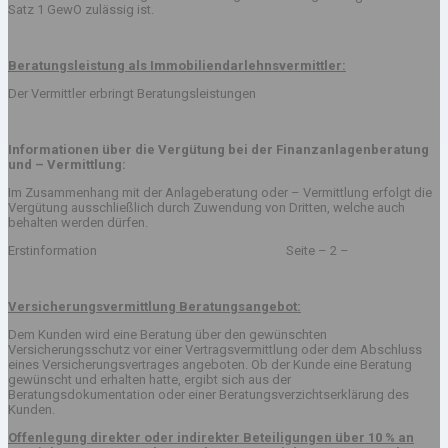
Satz 1 GewO zulässig ist.
Beratungsleistung als Immobiliendarlehnsvermittler:
Der Vermittler erbringt Beratungsleistungen
Informationen über die Vergütung bei der Finanzanlagenberatung
und – Vermittlung:
Im Zusammenhang mit der Anlageberatung oder – Vermittlung erfolgt die
Vergütung ausschließlich durch Zuwendung von Dritten, welche auch
behalten werden dürfen.
Erstinformation Seite – 2 –
Versicherungsvermittlung Beratungsangebot:
Dem Kunden wird eine Beratung über den gewünschten
Versicherungsschutz vor einer Vertragsvermittlung oder dem Abschluss
eines Versicherungsvertrages angeboten. Ob der Kunde eine Beratung
gewünscht und erhalten hatte, ergibt sich aus der
Beratungsdokumentation oder einer Beratungsverzichtserklärung des
Kunden.
Offenlegung direkter oder indirekter Beteiligungen über 10 % an