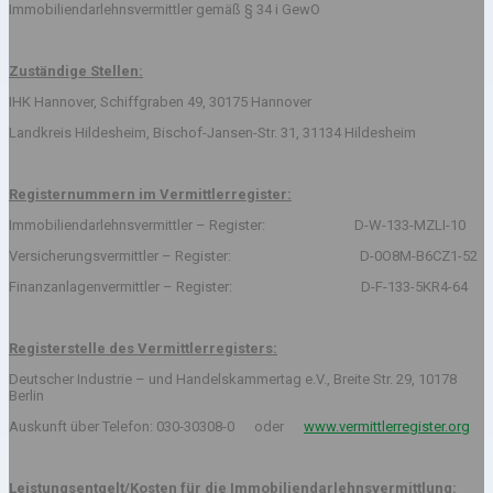
Immobiliendarlehnsvermittler gemäß § 34 i GewO
Zuständige Stellen:
IHK Hannover, Schiffgraben 49, 30175 Hannover
Landkreis Hildesheim, Bischof-Jansen-Str. 31, 31134 Hildesheim
Registernummern im Vermittlerregister:
Immobiliendarlehnsvermittler – Register: D-W-133-MZLI-10
Versicherungsvermittler – Register: D-0O8M-B6CZ1-52
Finanzanlagenvermittler – Register: D-F-133-5KR4-64
Registerstelle des Vermittlerregisters:
Deutscher Industrie – und Handelskammertag e.V., Breite Str. 29, 10178
Berlin
Auskunft über Telefon: 030-30308-0 oder
www.vermittlerregister.org
Leistungsentgelt/Kosten für die Immobiliendarlehnsvermittlung: