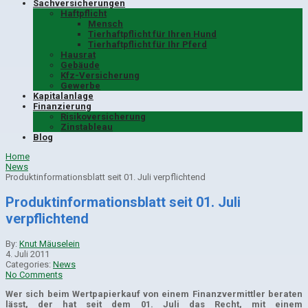
Sachversicherungen
Haftpflicht
Mensch
Tierhaftpflicht für Ihren Hund
Tierhaftpflicht für Ihr Pferd
Hausrat
Gebäude
Kfz-Versicherung
Gewerbe
Kapitalanlage
Finanzierung
Risikoversicherung
Zinstableau
Blog
Home
News
Produktinformationsblatt seit 01. Juli verpflichtend
Produktinformationsblatt seit 01. Juli
verpflichtend
By:
Knut Mäuselein
4. Juli 2011
Categories:
News
No Comments
Wer sich beim Wertpapierkauf von einem Finanzvermittler beraten
lässt, der hat seit dem 01. Juli das Recht, mit einem