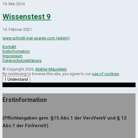
19. Mai 2014
Wissenstest 9
14. Februar 2021
www.schnell-mal-sparen.com (extern)
Kontakt
Erstinformation
Impressum
Datenschutzerklärung
© Copyright 2026,
Makler-Mäuselein
By continuing to browse this site, you agree to our
use of cookies
.
I Understand
Erstinformation
(Pflichtangaben gem. §15 Abs.1 der VersVemV und § 12
Abs.1 der FinVermV)