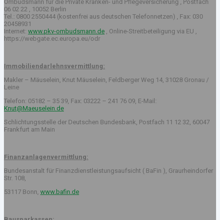
Ombudsmann für die Private Kranken- und Pflegeversicherung , Postfach
06 02 22 , 10052 Berlin
Tel.: 0800 2550444 (kostenfrei aus deutschen Telefonnetzen) , Fax: 030
20458931
Internet:
www.pkv-ombudsmann.de
, Online-Streitbeteiligung via EU ,
https://webgate.ec.europa.eu/odr
Immobiliendarlehnsvermittlung:
Makler – Mäuselein, Knut Mäuselein, Feldberger Weg 14, 31028 Gronau /
Leine
Telefon: 05182 – 35 39, Fax: 03222 – 241 76 09, E-Mail:
Knut@Maeuselein.de
Schlichtungsstelle der Deutschen Bundesbank, Postfach 11 12 32, 60047
Frankfurt am Main
Finanzanlagenvermittlung:
Bundesanstalt für Finanzdienstleistungsaufsicht ( BaFin ), Graurheindorfer
Str. 108,
53117 Bonn,
www.bafin.de
Bausparkassen: