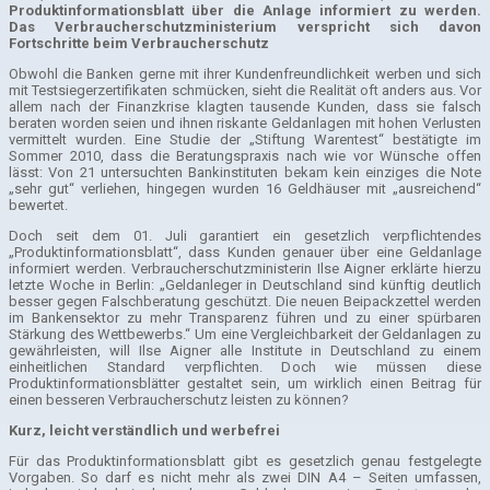
Produktinformationsblatt über die Anlage informiert zu werden.
Das Verbraucherschutzministerium verspricht sich davon
Fortschritte beim Verbraucherschutz
Obwohl die Banken gerne mit ihrer Kundenfreundlichkeit werben und sich
mit Testsiegerzertifikaten schmücken, sieht die Realität oft anders aus. Vor
allem nach der Finanzkrise klagten tausende Kunden, dass sie falsch
beraten worden seien und ihnen riskante Geldanlagen mit hohen Verlusten
vermittelt wurden. Eine Studie der „Stiftung Warentest“ bestätigte im
Sommer 2010, dass die Beratungspraxis nach wie vor Wünsche offen
lässt: Von 21 untersuchten Bankinstituten bekam kein einziges die Note
„sehr gut“ verliehen, hingegen wurden 16 Geldhäuser mit „ausreichend“
bewertet.
Doch seit dem 01. Juli garantiert ein gesetzlich verpflichtendes
„Produktinformationsblatt“, dass Kunden genauer über eine Geldanlage
informiert werden. Verbraucherschutzministerin Ilse Aigner erklärte hierzu
letzte Woche in Berlin: „Geldanleger in Deutschland sind künftig deutlich
besser gegen Falschberatung geschützt. Die neuen Beipackzettel werden
im Bankensektor zu mehr Transparenz führen und zu einer spürbaren
Stärkung des Wettbewerbs.“ Um eine Vergleichbarkeit der Geldanlagen zu
gewährleisten, will Ilse Aigner alle Institute in Deutschland zu einem
einheitlichen Standard verpflichten. Doch wie müssen diese
Produktinformationsblätter gestaltet sein, um wirklich einen Beitrag für
einen besseren Verbraucherschutz leisten zu können?
Kurz, leicht verständlich und werbefrei
Für das Produktinformationsblatt gibt es gesetzlich genau festgelegte
Vorgaben. So darf es nicht mehr als zwei DIN A4 – Seiten umfassen,