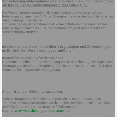
Versicherungsunternehmen oder von Versicherungsunternehmen
am Kapital des Versicherungsvermittlers über 10 %:
Der Versicherungsvermittler hält keine unmittelbare oder mittelbare
Beteiligung von mehr als 10 % der Stimmrechte oder des Kapitals an einem
Versicherungsunternehmen.
Ein Versicherungsunternehmen hält keine mittelbare oder unmittelbare
Beteiligung von mehr als 10 % der Stimmrechte oder des Kapitals am
Versicherungsvermittler.
Information des Vermittlers über Vergütungen und Zuwendungen
im Bereich der Versicherungsvermittlung:
Kostenfreie Beratung für den Kunden
Der Vermittler erhält für die Vermittlung eines Versicherungsvertrages eine
Courtage von dem Produktanbieter -Versicherer. Der Kunde schuldet dem
Vermittler keine gesonderte Vergütung.
Anschriften der Schlichtungsstellen:
Versicherungsombudsmann e.V. , Postfach 08 06 32 , 10006 Berlin
Tel.: 0800 3696000 (kostenfrei aus deutschen Telefonnetzen) , Fax: 0800
3699000 (kostenfrei aus deutschen Telefonnetzen) ,
Internet:
www.versicherungsombudsmann.de