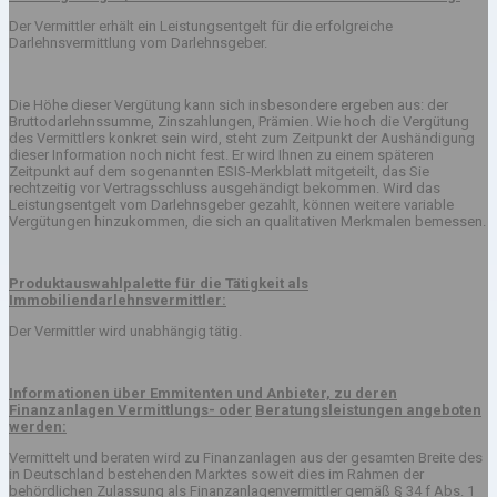
Der Vermittler erhält ein Leistungsentgelt für die erfolgreiche
Darlehnsvermittlung vom Darlehnsgeber.
Die Höhe dieser Vergütung kann sich insbesondere ergeben aus: der
Bruttodarlehnssumme, Zinszahlungen, Prämien. Wie hoch die Vergütung
des Vermittlers konkret sein wird, steht zum Zeitpunkt der Aushändigung
dieser Information noch nicht fest. Er wird Ihnen zu einem späteren
Zeitpunkt auf dem sogenannten ESIS-Merkblatt mitgeteilt, das Sie
rechtzeitig vor Vertragsschluss ausgehändigt bekommen. Wird das
Leistungsentgelt vom Darlehnsgeber gezahlt, können weitere variable
Vergütungen hinzukommen, die sich an qualitativen Merkmalen bemessen.
Produktauswahlpalette für die Tätigkeit als
Immobiliendarlehnsvermittler:
Der Vermittler wird unabhängig tätig.
Informationen über Emmitenten und Anbieter, zu deren
Finanzanlagen Vermittlungs- oder
Beratungsleistungen angeboten
werden:
Vermittelt und beraten wird zu Finanzanlagen aus der gesamten Breite des
in Deutschland bestehenden Marktes soweit dies im Rahmen der
behördlichen Zulassung als Finanzanlagenvermittler gemäß § 34 f Abs. 1