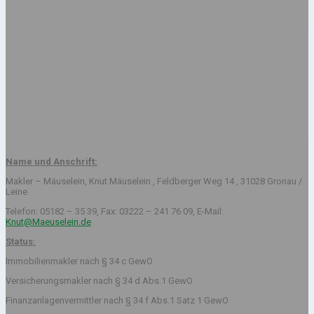
Name und Anschrift:
Makler – Mäuselein, Knut Mäuselein , Feldberger Weg 14 , 31028 Gronau /
Leine
Telefon: 05182 – 35 39, Fax: 03222 – 241 76 09, E-Mail:
Knut@Maeuselein.de
Status:
Immobilienmakler nach § 34 c GewO
Versicherungsmakler nach § 34 d Abs.1 GewO
Finanzanlagenvermittler nach § 34 f Abs.1 Satz 1 GewO