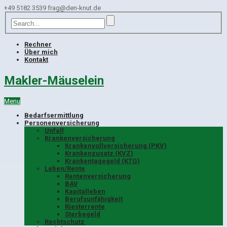
+49 5182 3539
frag@den-knut.de
Rechner
Über mich
Kontakt
Makler-Mäuselein
Menu
Bedarfsermittlung
Personenversicherung
Unfall
Krankenversicherung
Krankenvollversicherung (PKV)
Krankenzusatz (KVZ)
Krankentagegeld (KTG)
Leben/Rente
Rentenversicherung
BAV
Kapitalleben
Berufsunfähigkeit
Riesterrente
Sterbegeld
Rechtschutz