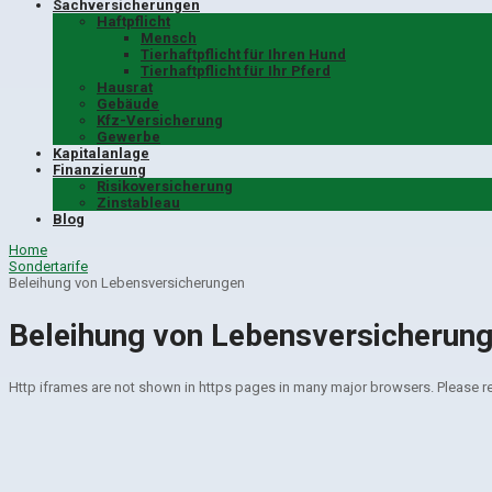
Sachversicherungen
Haftpflicht
Mensch
Tierhaftpflicht für Ihren Hund
Tierhaftpflicht für Ihr Pferd
Hausrat
Gebäude
Kfz-Versicherung
Gewerbe
Kapitalanlage
Finanzierung
Risikoversicherung
Zinstableau
Blog
Home
Sondertarife
Beleihung von Lebensversicherungen
Beleihung von Lebensversicherun
Http iframes are not shown in https pages in many major browsers. Please 