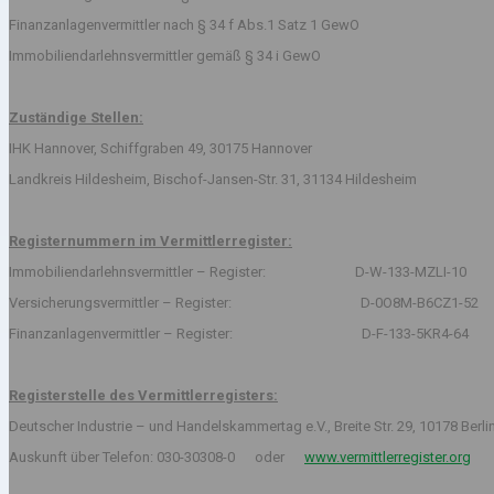
Finanzanlagenvermittler nach § 34 f Abs.1 Satz 1 GewO
Immobiliendarlehnsvermittler gemäß § 34 i GewO
Zuständige Stellen:
IHK Hannover, Schiffgraben 49, 30175 Hannover
Landkreis Hildesheim, Bischof-Jansen-Str. 31, 31134 Hildesheim
Registernummern im Vermittlerregister:
Immobiliendarlehnsvermittler – Register: D-W-133-MZLI-10
Versicherungsvermittler – Register: D-0O8M-B6CZ1-52
Finanzanlagenvermittler – Register: D-F-133-5KR4-64
Registerstelle des Vermittlerregisters:
Deutscher Industrie – und Handelskammertag e.V., Breite Str. 29, 10178 Berli
Auskunft über Telefon: 030-30308-0 oder
www.vermittlerregister.org