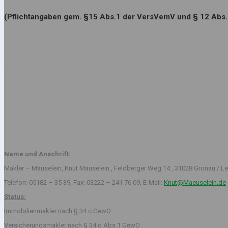
(Pflichtangaben gem. §15 Abs.1 der VersVemV und § 12 Abs
Name und Anschrift:
Makler – Mäuselein, Knut Mäuselein , Feldberger Weg 14 , 31028 Gronau / Le
Telefon: 05182 – 35 39, Fax: 03222 – 241 76 09, E-Mail:
Knut@Maeuselein.de
Status:
Immobilienmakler nach § 34 c GewO
Versicherungsmakler nach § 34 d Abs.1 GewO