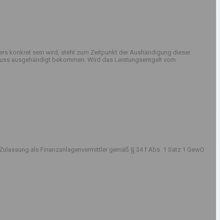
rs konkret sein wird, steht zum Zeitpunkt der Aushändigung dieser
sschluss ausgehändigt bekommen. Wird das Leistungsentgelt vom
Zulassung als Finanzanlagenvermittler gemäß § 34 f Abs. 1 Satz 1 GewO