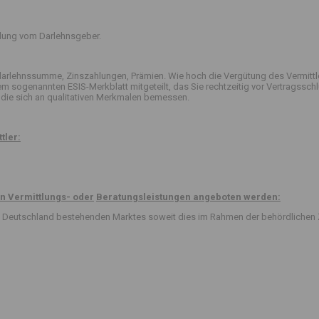
ttlung vom Darlehnsgeber.
arlehnssumme, Zinszahlungen, Prämien. Wie hoch die Vergütung des Vermittle
 dem sogenannten ESIS-Merkblatt mitgeteilt, das Sie rechtzeitig vor Vertrag
die sich an qualitativen Merkmalen bemessen.
tler:
n Vermittlungs- oder
Beratungsleistungen angeboten werden:
 in Deutschland bestehenden Marktes soweit dies im Rahmen der behördlichen 