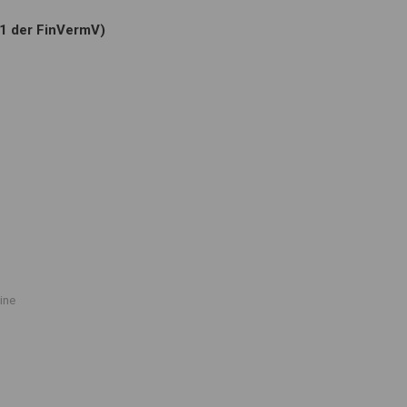
.1 der FinVermV)
ine