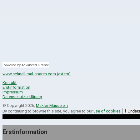
powered by Advanced iFrame
www.schnell-mal-sparen.com (extern)
Kontakt
Erstinformation
Impressum
Datenschutzerklärung
© Copyright 2026,
Makler-Mäuselein
By continuing to browse this site, you agree to our
use of cookies
.
I Under
Erstinformation