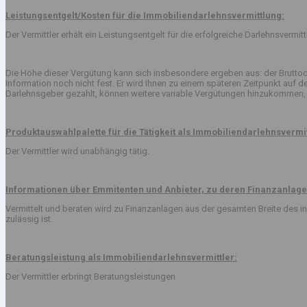
Leistungsentgelt/Kosten für die Immobiliendarlehnsvermittlung:
Der Vermittler erhält ein Leistungsentgelt für die erfolgreiche Darlehnsvermi
Die Höhe dieser Vergütung kann sich insbesondere ergeben aus: der Bruttod
Information noch nicht fest. Er wird Ihnen zu einem späteren Zeitpunkt auf
Darlehnsgeber gezahlt, können weitere variable Vergütungen hinzukommen, 
Produktauswahlpalette für die Tätigkeit als Immobiliendarlehnsvermit
Der Vermittler wird unabhängig tätig.
Informationen über Emmitenten und Anbieter, zu deren Finanzanlage
Vermittelt und beraten wird zu Finanzanlagen aus der gesamten Breite des
zulässig ist.
Beratungsleistung als Immobiliendarlehnsvermittler:
Der Vermittler erbringt Beratungsleistungen