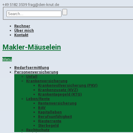
+49 5182 3539
frag@den-knut.de
Rechner
Über mich
Kontakt
Makler-Mäuselein
Menu
Bedarfsermittlung
Personenversicherung
Unfall
Krankenversicherung
Krankenvollversicherung (PKV)
Krankenzusatz (KVZ)
Krankentagegeld (KTG)
Leben/Rente
Rentenversicherung
BAV
Kapitalleben
Berufsunfähigkeit
Riesterrente
Sterbegeld
Rechtschutz