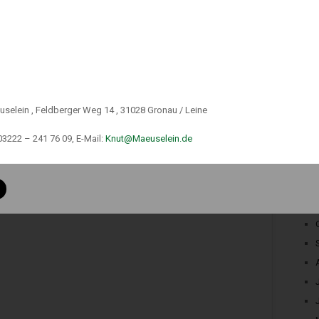
uselein , Feldberger Weg 14 , 31028 Gronau / Leine
03222 – 241 76 09, E-Mail:
Knut@Maeuselein.de
 c GewO
 34 d Abs.1 GewO
h § 34 f Abs.1 Satz 1 GewO
er gemäß § 34 i GewO