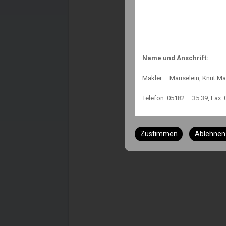
Name und Anschrift:
Makler – Mäuselein, Knut Mä
Telefon: 05182 – 35 39, Fax: 
Status:
Zustimmen
Ablehnen
Immobilienmakler nach § 34
Versicherungsmakler nach §
Finanzanlagenvermittler nac
Immobiliendarlehnsvermittl