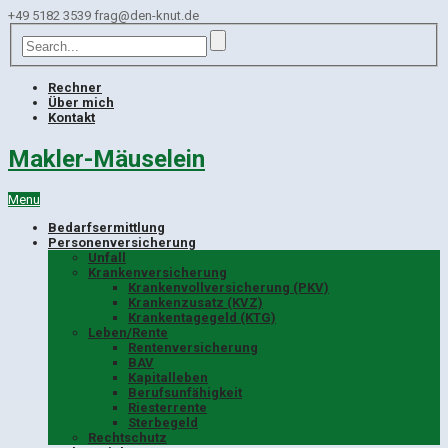
+49 5182 3539
frag@den-knut.de
Rechner
Über mich
Kontakt
Makler-Mäuselein
Menu
Bedarfsermittlung
Personenversicherung
Unfall
Krankenversicherung
Krankenvollversicherung (PKV)
Krankenzusatz (KVZ)
Krankentagegeld (KTG)
Leben/Rente
Rentenversicherung
BAV
Kapitalleben
Berufsunfähigkeit
Riesterrente
Sterbegeld
Rechtschutz