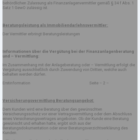
behördlichen Zulassung als Finanzanlagenvermittler gemäß § 34 f Abs. 1
Satz 1 GewO zulässig ist.
Beratungsleistung als Immobiliendarlehnsvermittler:
Der Vermittler erbringt Beratungsleistungen
Informationen über die Vergütung bei der Finanzanlagenberatung
und – Vermittlung:
Im Zusammenhang mit der Anlageberatung oder – Vermittlung erfolgt die
Vergütung ausschließlich durch Zuwendung von Dritten, welche auch
behalten werden dürfen.
Erstinformation Seite – 2 –
Versicherungsvermittlung Beratungsangebot:
Dem Kunden wird eine Beratung über den gewünschten
Versicherungsschutz vor einer Vertragsvermittlung oder dem Abschluss
eines Versicherungsvertrages angeboten. Ob der Kunde eine Beratung
gewünscht und erhalten hatte, ergibt sich aus der
Beratungsdokumentation oder einer Beratungsverzichtserklärung des
Kunden.