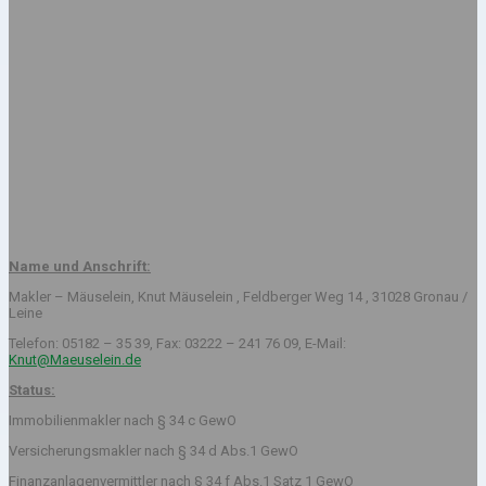
Name und Anschrift:
Makler – Mäuselein, Knut Mäuselein , Feldberger Weg 14 , 31028 Gronau /
Leine
Telefon: 05182 – 35 39, Fax: 03222 – 241 76 09, E-Mail:
Knut@Maeuselein.de
Status:
Immobilienmakler nach § 34 c GewO
Versicherungsmakler nach § 34 d Abs.1 GewO
Finanzanlagenvermittler nach § 34 f Abs.1 Satz 1 GewO