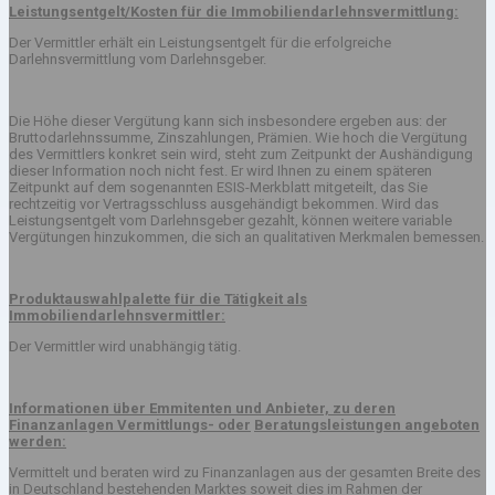
Leistungsentgelt/Kosten für die Immobiliendarlehnsvermittlung:
Der Vermittler erhält ein Leistungsentgelt für die erfolgreiche
Darlehnsvermittlung vom Darlehnsgeber.
Die Höhe dieser Vergütung kann sich insbesondere ergeben aus: der
Bruttodarlehnssumme, Zinszahlungen, Prämien. Wie hoch die Vergütung
des Vermittlers konkret sein wird, steht zum Zeitpunkt der Aushändigung
dieser Information noch nicht fest. Er wird Ihnen zu einem späteren
Zeitpunkt auf dem sogenannten ESIS-Merkblatt mitgeteilt, das Sie
rechtzeitig vor Vertragsschluss ausgehändigt bekommen. Wird das
Leistungsentgelt vom Darlehnsgeber gezahlt, können weitere variable
Vergütungen hinzukommen, die sich an qualitativen Merkmalen bemessen.
Produktauswahlpalette für die Tätigkeit als
Immobiliendarlehnsvermittler:
Der Vermittler wird unabhängig tätig.
Informationen über Emmitenten und Anbieter, zu deren
Finanzanlagen Vermittlungs- oder
Beratungsleistungen angeboten
werden:
Vermittelt und beraten wird zu Finanzanlagen aus der gesamten Breite des
in Deutschland bestehenden Marktes soweit dies im Rahmen der