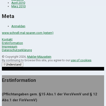
April 2010
März 2010
Meta
Anmelden
www.schnell-mal-sparen.com (extern)
Kontakt
Erstinformation
Impressum
Datenschutzerklärung
© Copyright 2026,
Makler-Mäuselein
By continuing to browse this site, you agree to our
use of cookies
.
I Understand
Erstinformation
(Pflichtangaben gem. §15 Abs.1 der VersVemV und § 12
Abs.1 der FinVermV)