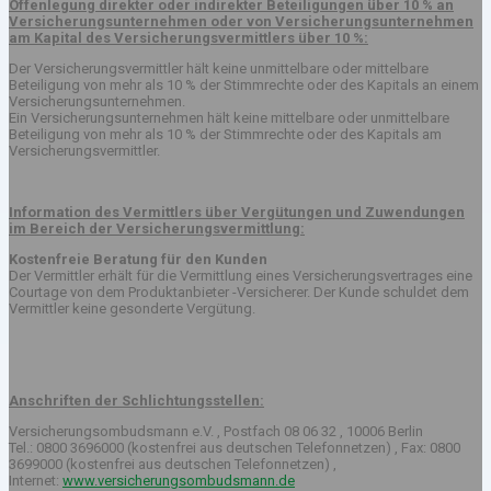
Offenlegung direkter oder indirekter Beteiligungen über 10 % an
Versicherungsunternehmen oder von Versicherungsunternehmen
am Kapital des Versicherungsvermittlers über 10 %:
Der Versicherungsvermittler hält keine unmittelbare oder mittelbare
Beteiligung von mehr als 10 % der Stimmrechte oder des Kapitals an einem
Versicherungsunternehmen.
Ein Versicherungsunternehmen hält keine mittelbare oder unmittelbare
Beteiligung von mehr als 10 % der Stimmrechte oder des Kapitals am
Versicherungsvermittler.
Information des Vermittlers über Vergütungen und Zuwendungen
im Bereich der Versicherungsvermittlung:
Kostenfreie Beratung für den Kunden
Der Vermittler erhält für die Vermittlung eines Versicherungsvertrages eine
Courtage von dem Produktanbieter -Versicherer. Der Kunde schuldet dem
Vermittler keine gesonderte Vergütung.
Anschriften der Schlichtungsstellen:
Versicherungsombudsmann e.V. , Postfach 08 06 32 , 10006 Berlin
Tel.: 0800 3696000 (kostenfrei aus deutschen Telefonnetzen) , Fax: 0800
3699000 (kostenfrei aus deutschen Telefonnetzen) ,
Internet:
www.versicherungsombudsmann.de