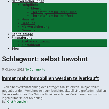
Sachversicherungen
Haftpflicht
Mensch
Tierhaftpflicht für Ihren Hund
Tierhaftpflicht für Ihr Pferd
Hausrat
Gebäude
Kfz-Versicherung
Gewerbe
Kapitalanlage
Finanzierung
Risikoversicherung
Zinstableau
Blog
Schlagwort:
selbst bewohnt
5. Oktober 2022
No Comments
Immer mehr Immobilien werden teilverkauft
Von einer Verzehnfachung der Anfragenzahl im ersten Halbjahr 2022
gegenüber dem Vorjahreszeitraum berichtet aktuell eine große Immobilien-
Teilverkaufsbörse. Die Gründe für einen solchen Veräußerungswunsch
lägen primär in der Ablösung …
By:
Knut Mäuselein