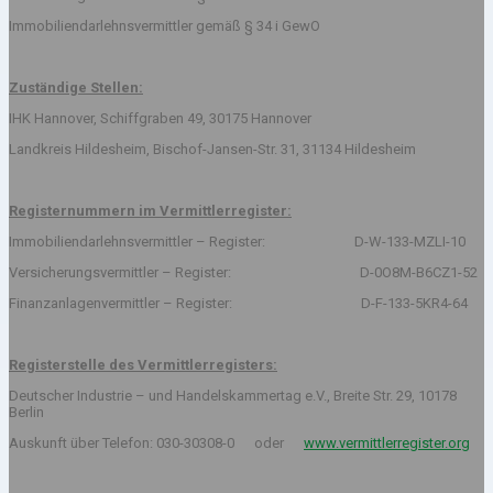
Immobiliendarlehnsvermittler gemäß § 34 i GewO
Zuständige Stellen:
IHK Hannover, Schiffgraben 49, 30175 Hannover
Landkreis Hildesheim, Bischof-Jansen-Str. 31, 31134 Hildesheim
Registernummern im Vermittlerregister:
Immobiliendarlehnsvermittler – Register: D-W-133-MZLI-10
Versicherungsvermittler – Register: D-0O8M-B6CZ1-52
Finanzanlagenvermittler – Register: D-F-133-5KR4-64
Registerstelle des Vermittlerregisters:
Deutscher Industrie – und Handelskammertag e.V., Breite Str. 29, 10178
Berlin
Auskunft über Telefon: 030-30308-0 oder
www.vermittlerregister.org