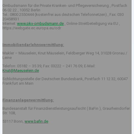
Ombudsmann für die Private Kranken- und Pflegeversicherung , Postfach
06 02 22 , 10052 Berlin
Tel.: 0800 2550444 (kostenfrei aus deutschen Telefonnetzen) , Fax: 030
20458931
Internet:
www.pkv-ombudsmann.de
, Online-Streitbeteiligung via EU ,
https://webgate.ec.europa.eu/odr
Immobiliendarlehnsvermittlung:
Makler – Mäuselein, Knut Mäuselein, Feldberger Weg 14, 31028 Gronau /
Leine
Telefon: 05182 – 35 39, Fax: 03222 – 241 76 09, E-Mail:
Knut@Maeuselein.de
Schlichtungsstelle der Deutschen Bundesbank, Postfach 11 12 32, 60047
Frankfurt am Main
Finanzanlagenvermittlung:
Bundesanstalt für Finanzdienstleistungsaufsicht ( BaFin ), Graurheindorfer
Str. 108,
53117 Bonn,
www.bafin.de