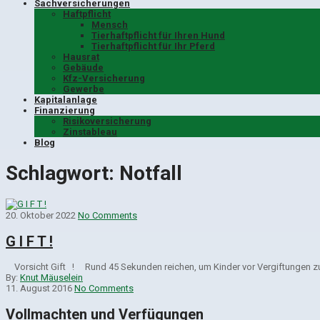
Sachversicherungen
Haftpflicht
Mensch
Tierhaftpflicht für Ihren Hund
Tierhaftpflicht für Ihr Pferd
Hausrat
Gebäude
Kfz-Versicherung
Gewerbe
Kapitalanlage
Finanzierung
Risikoversicherung
Zinstableau
Blog
Schlagwort:
Notfall
20. Oktober 2022
No Comments
G I F T !
Vorsicht Gift ! Rund 45 Sekunden reichen, um Kinder vor Vergiftungen zu 
By:
Knut Mäuselein
11. August 2016
No Comments
Vollmachten und Verfügungen