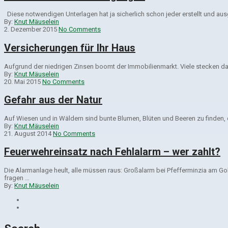
Diese notwendigen Unterlagen hat ja sicherlich schon jeder erstellt und ausgef
By:
Knut Mäuselein
2. Dezember 2015
No Comments
Versicherungen für Ihr Haus
Aufgrund der niedrigen Zinsen boomt der Immobilienmarkt. Viele stecken d
By:
Knut Mäuselein
20. Mai 2015
No Comments
Gefahr aus der Natur
Auf Wiesen und in Wäldern sind bunte Blumen, Blüten und Beeren zu finden,
By:
Knut Mäuselein
21. August 2014
No Comments
Feuerwehreinsatz nach Fehlalarm – wer zahlt?
Die Alarmanlage heult, alle müssen raus: Großalarm bei Pfefferminzia am Go
fragen …
By:
Knut Mäuselein