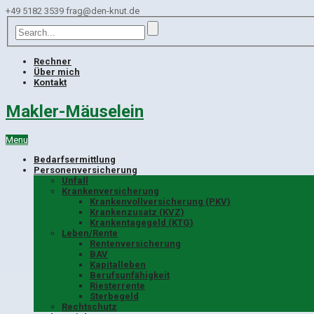
+49 5182 3539
frag@den-knut.de
Rechner
Über mich
Kontakt
Makler-Mäuselein
Menu
Bedarfsermittlung
Personenversicherung
Unfall
Krankenversicherung
Krankenvollversicherung (PKV)
Krankenzusatz (KVZ)
Krankentagegeld (KTG)
Leben/Rente
Rentenversicherung
BAV
Kapitalleben
Berufsunfähigkeit
Riesterrente
Sterbegeld
Rechtschutz