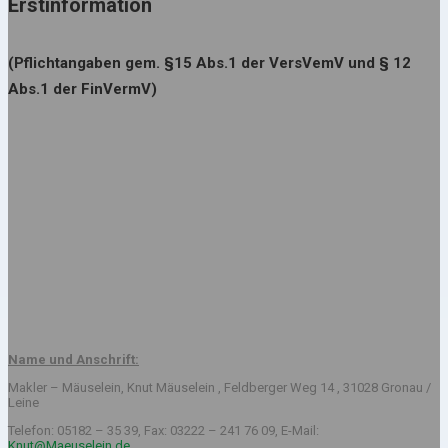
Erstinformation
(Pflichtangaben gem. §15 Abs.1 der VersVemV und § 12
Abs.1 der FinVermV)
Name und Anschrift:
Makler – Mäuselein, Knut Mäuselein , Feldberger Weg 14 , 31028 Gronau /
Leine
Telefon: 05182 – 35 39, Fax: 03222 – 241 76 09, E-Mail:
Knut@Maeuselein.de