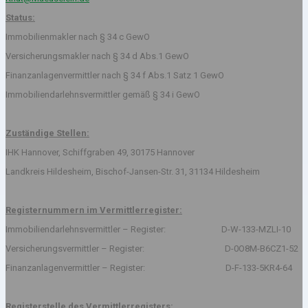
Status:
Immobilienmakler nach § 34 c GewO
Versicherungsmakler nach § 34 d Abs.1 GewO
Finanzanlagenvermittler nach § 34 f Abs.1 Satz 1 GewO
Immobiliendarlehnsvermittler gemäß § 34 i GewO
Zuständige Stellen:
IHK Hannover, Schiffgraben 49, 30175 Hannover
Landkreis Hildesheim, Bischof-Jansen-Str. 31, 31134 Hildesheim
Registernummern im Vermittlerregister:
Immobiliendarlehnsvermittler – Register: D-W-133-MZLI-10
Versicherungsvermittler – Register: D-0O8M-B6CZ1-52
Finanzanlagenvermittler – Register: D-F-133-5KR4-64
Registerstelle des Vermittlerregisters: