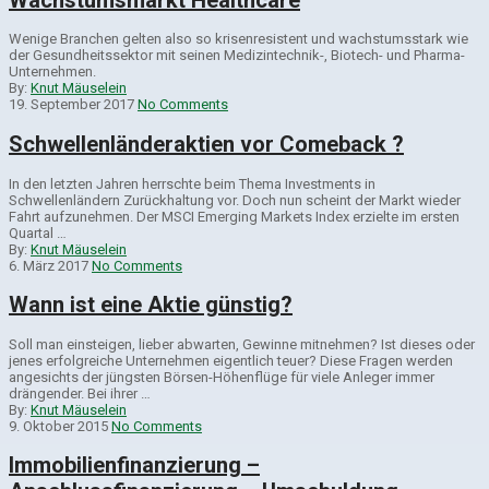
Wenige Branchen gelten also so krisenresistent und wachstumsstark wie
der Gesundheitssektor mit seinen Medizintechnik-, Biotech- und Pharma-
Unternehmen.
By:
Knut Mäuselein
19. September 2017
No Comments
Schwellenländeraktien vor Comeback ?
In den letzten Jahren herrschte beim Thema Investments in
Schwellenländern Zurückhaltung vor. Doch nun scheint der Markt wieder
Fahrt aufzunehmen. Der MSCI Emerging Markets Index erzielte im ersten
Quartal …
By:
Knut Mäuselein
6. März 2017
No Comments
Wann ist eine Aktie günstig?
Soll man einsteigen, lieber abwarten, Gewinne mitnehmen? Ist dieses oder
jenes erfolgreiche Unternehmen eigentlich teuer? Diese Fragen werden
angesichts der jüngsten Börsen-Höhenflüge für viele Anleger immer
drängender. Bei ihrer …
By:
Knut Mäuselein
9. Oktober 2015
No Comments
Immobilienfinanzierung –