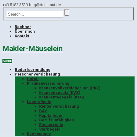
+49 5182 3539
frag@den-knut.de
Rechner
Über mich
Kontakt
Makler-Mäuselein
Menu
Bedarfsermittlung
Personenversicherung
Unfall
Krankenversicherung
Krankenvollversicherung (PKV)
Krankenzusatz (KVZ)
Krankentagegeld (KTG)
Leben/Rente
Rentenversicherung
BAV
Kapitalleben
Berufsunfähigkeit
Riesterrente
Sterbegeld
Rechtschutz