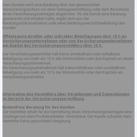
Dem Kunden wird eine Beratung über den gewünschten
Versicherungsschutz vor einer Vertragsvermittlung oder dem Abschluss
eines Versicherungsvertrages angeboten. Ob der Kunde eine Beratung
gewünscht und erhalten hatte, ergibt sich aus der
Beratungsdokumentation oder einer Beratungsverzichtserklärung des
Kunden.
Offenlegung direkter oder indirekter Beteiligungen über 10 % an
Versicherungsunternehmen oder von Versicherungsunternehmen
am Kapital des Versicherungsvermittlers über 10 %:
Der Versicherungsvermittler hält keine unmittelbare oder mittelbare
Beteiligung von mehr als 10 % der Stimmrechte oder des Kapitals an einem
Versicherungsunternehmen.
Ein Versicherungsunternehmen hält keine mittelbare oder unmittelbare
Beteiligung von mehr als 10 % der Stimmrechte oder des Kapitals am
Versicherungsvermittler.
Information des Vermittlers über Vergütungen und Zuwendungen
im Bereich der Versicherungsvermittlung:
Kostenfreie Beratung für den Kunden
Der Vermittler erhält für die Vermittlung eines Versicherungsvertrages eine
Courtage von dem Produktanbieter -Versicherer. Der Kunde schuldet dem
Vermittler keine gesonderte Vergütung.