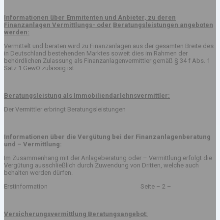
Informationen über Emmitenten und Anbieter, zu deren
Finanzanlagen Vermittlungs- oder
Beratungsleistungen angeboten
werden:
Vermittelt und beraten wird zu Finanzanlagen aus der gesamten Breite des
in Deutschland bestehenden Marktes soweit dies im Rahmen der
behördlichen Zulassung als Finanzanlagenvermittler gemäß § 34 f Abs. 1
Satz 1 GewO zulässig ist.
Beratungsleistung als Immobiliendarlehnsvermittler:
Der Vermittler erbringt Beratungsleistungen
Informationen über die Vergütung bei der Finanzanlagenberatung
und – Vermittlung:
Im Zusammenhang mit der Anlageberatung oder – Vermittlung erfolgt die
Vergütung ausschließlich durch Zuwendung von Dritten, welche auch
behalten werden dürfen.
Erstinformation Seite – 2 –
Versicherungsvermittlung Beratungsangebot: