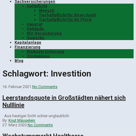
Sachversicherungen
Haftpflicht
Mensch
Tierhaftpflicht für Ihren Hund
Tierhaftpflicht für Ihr Pferd
Hausrat
Gebäude
Kfz-Versicherung
Gewerbe
Kapitalanlage
Finanzierung
Risikoversicherung
Zinstableau
Blog
Schlagwort:
Investition
16. Februar 2021
No Comments
Leerstandsquote in Großstädten nähert sich
Nulllinie
Aus heutiger Sicht schier unglaublich:
By:
Knut Mäuselein
27. März 2020
No Comments
Wachstumsmarkt Healthcare