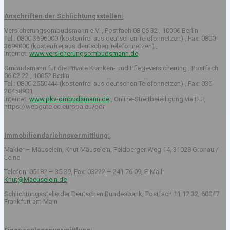
Anschriften der Schlichtungsstellen:
Versicherungsombudsmann e.V. , Postfach 08 06 32 , 10006 Berlin
Tel.: 0800 3696000 (kostenfrei aus deutschen Telefonnetzen) , Fax: 0800
3699000 (kostenfrei aus deutschen Telefonnetzen) ,
Internet:
www.versicherungsombudsmann.de
Ombudsmann für die Private Kranken- und Pflegeversicherung , Postfach
06 02 22 , 10052 Berlin
Tel.: 0800 2550444 (kostenfrei aus deutschen Telefonnetzen) , Fax: 030
20458931
Internet:
www.pkv-ombudsmann.de
, Online-Streitbeteiligung via EU ,
https://webgate.ec.europa.eu/odr
Immobiliendarlehnsvermittlung:
Makler – Mäuselein, Knut Mäuselein, Feldberger Weg 14, 31028 Gronau /
Leine
Telefon: 05182 – 35 39, Fax: 03222 – 241 76 09, E-Mail:
Knut@Maeuselein.de
Schlichtungsstelle der Deutschen Bundesbank, Postfach 11 12 32, 60047
Frankfurt am Main