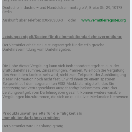
Deutscher Industrie – und Handelskammertag e.V., Breite Str. 29, 10178
Berlin
Auskunft über Telefon: 030-30308-0 oder
www.vermittlerregister.org
Leistungsentgelt/Kosten für die Immobiliendarlehnsvermittlung:
Der Vermittler erhält ein Leistungsentgelt für die erfolgreiche
Darlehnsvermittlung vom Darlehnsgeber.
Die Höhe dieser Vergütung kann sich insbesondere ergeben aus: der
Bruttodarlehnssumme, Zinszahlungen, Prämien. Wie hoch die Vergütung
des Vermittlers konkret sein wird, steht zum Zeitpunkt der Aushändigung
dieser Information noch nicht fest. Er wird Ihnen zu einem späteren
Zeitpunkt auf dem sogenannten ESIS-Merkblatt mitgeteilt, das Sie
rechtzeitig vor Vertragsschluss ausgehändigt bekommen. Wird das
Leistungsentgelt vom Darlehnsgeber gezahlt, können weitere variable
Vergütungen hinzukommen, die sich an qualitativen Merkmalen bemessen.
Produktauswahlpalette für die Tätigkeit als
Immobiliendarlehnsvermittler:
Der Vermittler wird unabhängig tätig.