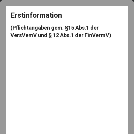
+49 5182 3539
frag@den-knut.de
Erstinformation
(Pflichtangaben gem. §15 Abs.1 der
VersVemV und § 12 Abs.1 der FinVermV)
Makler-Mäuselein
Menu
Schlagwort:
BSI
7. Juli 2022
No Comments