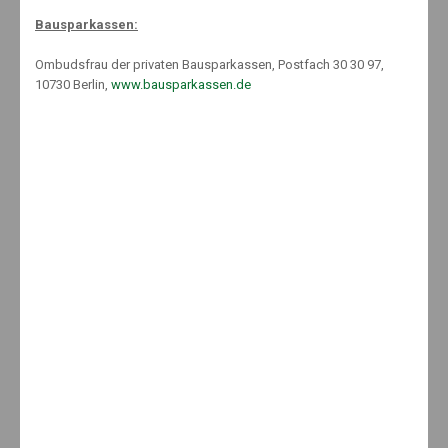
Oktober 2015
Bausparkassen:
September 2015
August 2015
Ombudsfrau der privaten Bausparkassen, Postfach 30 30 97,
10730 Berlin,
www.bausparkassen.de
Juli 2015
Juni 2015
Mai 2015
April 2015
März 2015
Februar 2015
Januar 2015
Dezember 2014
November 2014
Oktober 2014
September 2014
August 2014
Juli 2014
Juni 2014