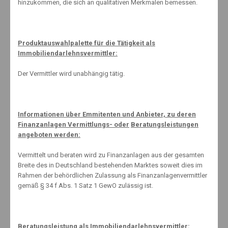
hinzukommen, die sich an qualitativen Merkmalen bemessen.
Oktober 2022
September 2022
August 2022
Produktauswahlpalette für die Tätigkeit als
Juli 2022
Immobiliendarlehnsvermittler:
Juni 2022
Mai 2022
Der Vermittler wird unabhängig tätig.
April 2022
März 2022
Informationen über Emmitenten und Anbieter, zu deren
Februar 2022
Finanzanlagen Vermittlungs- oder
Beratungsleistungen
Januar 2022
angeboten werden:
Dezember 2021
Vermittelt und beraten wird zu Finanzanlagen aus der gesamten
November 2021
Breite des in Deutschland bestehenden Marktes soweit dies im
Oktober 2021
Rahmen der behördlichen Zulassung als Finanzanlagenvermittler
September 2021
gemäß § 34 f Abs. 1 Satz 1 GewO zulässig ist.
August 2021
Juli 2021
Juni 2021
Beratungsleistung als Immobiliendarlehnsvermittler: