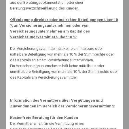
Januar 2020
aus der Beratungsdokumentation oder einer
Beratungsverzichtserklärung des Kunden.
Dezember 2019
November 2019
Offenlegung direkter oder indirekter Beteiligungen über 10
Oktober 2019
% an Versicherungsunternehmen oder von
Versicherungsunternehmen am Kapital des
August 2019
Versicherungsvermittlers über 10 %:
Juli 2019
Juni 2019
Der Versicherungsvermittler hält keine unmittelbare oder
mittelbare Beteiligung von mehr als 10 % der Stimmrechte oder
Mai 2019
des Kapitals an einem Versicherungsunternehmen.
April 2019
Ein Versicherungsunternehmen hält keine mittelbare oder
März 2019
unmittelbare Beteiligung von mehr als 10 % der Stimmrechte oder
des Kapitals am Versicherungsvermittler.
Februar 2019
Januar 2019
Dezember 2018
Information des Vermittlers über Vergütungen und
November 2018
Zuwendungen im Bereich der Versicherungsvermittlung:
Oktober 2018
Kostenfreie Beratung für den Kunden
September 2018
Der Vermittler erhält für die Vermittlung eines
August 2018