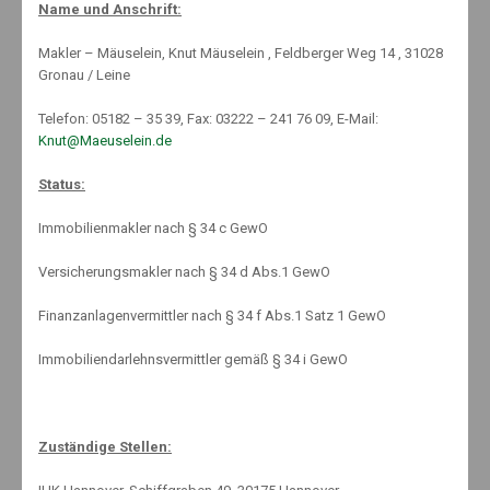
Name und Anschrift:
Cybersicherheit
Makler – Mäuselein, Knut Mäuselein , Feldberger Weg 14 , 31028
Gronau / Leine
beim Homeschooling Cybersicherheit macht Schule: Die
Corona-Pandemie war nicht nur ein Katalysator für die digitale
Telefon: 05182 – 35 39, Fax: 03222 – 241 76 09, E-Mail:
Transformation der Arbeitswelt, auch den Schulalltag hat sie
Knut@Maeuselein.de
entscheidend …
Status:
By:
Knut Mäuselein
Immobilienmakler nach § 34 c GewO
Versicherungsmakler nach § 34 d Abs.1 GewO
Finanzanlagenvermittler nach § 34 f Abs.1 Satz 1 GewO
6. Juli 2022
No Comments
Immobiliendarlehnsvermittler gemäß § 34 i GewO
Computer kindgerecht konfigurieren
Leider drohen auch oder sogar gerade für Kinder zahlreiche
Zuständige Stellen:
Gefahren im World Wide Web. Umso wichtiger, dass Eltern
Computer und Smartphones sinnvoll und sicher konfigurieren. …