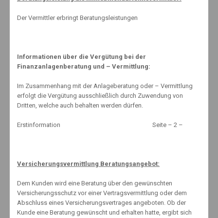
Mai 2021
Der Vermittler erbringt Beratungsleistungen
April 2021
März 2021
Februar 2021
Informationen über die Vergütung bei der
Januar 2021
Finanzanlagenberatung und – Vermittlung:
Dezember 2020
Im Zusammenhang mit der Anlageberatung oder – Vermittlung
November 2020
erfolgt die Vergütung ausschließlich durch Zuwendung von
Oktober 2020
Dritten, welche auch behalten werden dürfen.
September 2020
Erstinformation Seite – 2 –
August 2020
Juli 2020
Juni 2020
Versicherungsvermittlung Beratungsangebot:
Mai 2020
April 2020
Dem Kunden wird eine Beratung über den gewünschten
Versicherungsschutz vor einer Vertragsvermittlung oder dem
März 2020
Abschluss eines Versicherungsvertrages angeboten. Ob der
Februar 2020
Kunde eine Beratung gewünscht und erhalten hatte, ergibt sich