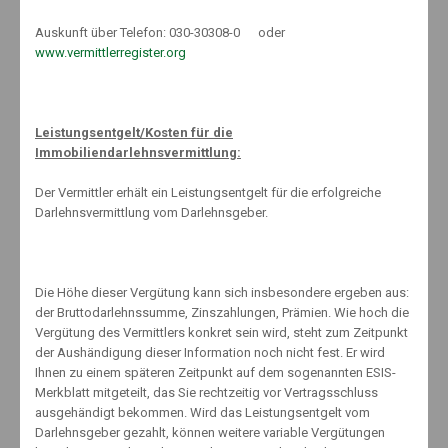
September 2024
Auskunft über Telefon: 030-30308-0 oder
März 2024
www.vermittlerregister.org
Februar 2024
Dezember 2023
Leistungsentgelt/Kosten für die
November 2023
Immobiliendarlehnsvermittlung:
September 2023
August 2023
Der Vermittler erhält ein Leistungsentgelt für die erfolgreiche
Darlehnsvermittlung vom Darlehnsgeber.
Juli 2023
Juni 2023
Mai 2023
Die Höhe dieser Vergütung kann sich insbesondere ergeben aus:
April 2023
der Bruttodarlehnssumme, Zinszahlungen, Prämien. Wie hoch die
März 2023
Vergütung des Vermittlers konkret sein wird, steht zum Zeitpunkt
Februar 2023
der Aushändigung dieser Information noch nicht fest. Er wird
Ihnen zu einem späteren Zeitpunkt auf dem sogenannten ESIS-
Januar 2023
Merkblatt mitgeteilt, das Sie rechtzeitig vor Vertragsschluss
Dezember 2022
ausgehändigt bekommen. Wird das Leistungsentgelt vom
November 2022
Darlehnsgeber gezahlt, können weitere variable Vergütungen