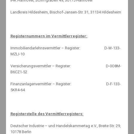
IHK Hannover, Schiffgraben 49, 30175 Hannover
By:
Knut Mäuselein
Landkreis Hildesheim, Bischof-Jansen-Str. 31, 31134 Hildesheim
Registernummern im Vermittlerregister:
Immobiliendarlehnsvermittler – Register: D-W-133-
MZLI-10
Versicherungsvermittler – Register: D-0O8M-
Search
B6CZ1-52
Finanzanlagenvermittler – Register: D-F-133-
5KR4-64
Registerstelle des Vermittlerregisters:
Archives
Deutscher Industrie – und Handelskammertag e.V., Breite Str. 29,
10178 Berlin
Mai 2025