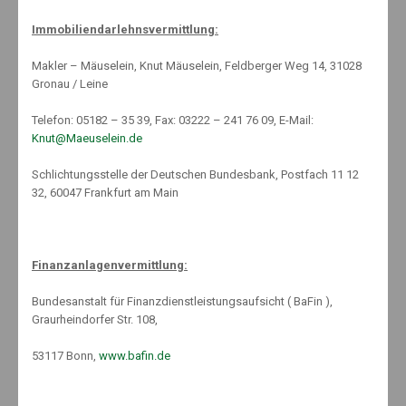
Februar 2017
Immobiliendarlehnsvermittlung:
Januar 2017
Makler – Mäuselein, Knut Mäuselein, Feldberger Weg 14, 31028
Dezember 2016
Gronau / Leine
November 2016
Telefon: 05182 – 35 39, Fax: 03222 – 241 76 09, E-Mail:
Oktober 2016
Knut@Maeuselein.de
September 2016
August 2016
Schlichtungsstelle der Deutschen Bundesbank, Postfach 11 12
32, 60047 Frankfurt am Main
Juli 2016
Juni 2016
Mai 2016
Finanzanlagenvermittlung:
April 2016
März 2016
Bundesanstalt für Finanzdienstleistungsaufsicht ( BaFin ),
Februar 2016
Graurheindorfer Str. 108,
Januar 2016
53117 Bonn,
www.bafin.de
Dezember 2015
November 2015