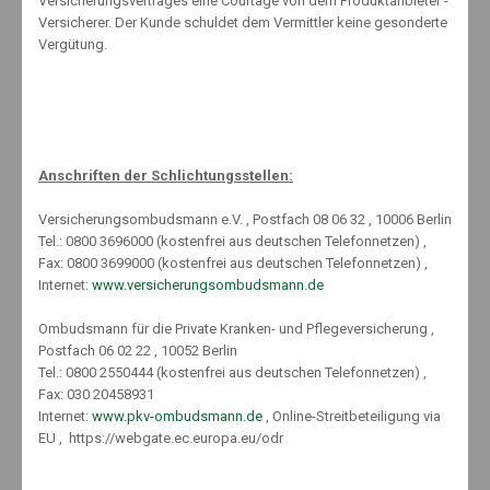
Versicherungsvertrages eine Courtage von dem Produktanbieter -
Juli 2018
Versicherer. Der Kunde schuldet dem Vermittler keine gesonderte
Vergütung.
Juni 2018
Mai 2018
April 2018
März 2018
Februar 2018
Anschriften der Schlichtungsstellen:
Januar 2018
Versicherungsombudsmann e.V. , Postfach 08 06 32 , 10006 Berlin
Dezember 2017
Tel.: 0800 3696000 (kostenfrei aus deutschen Telefonnetzen) ,
November 2017
Fax: 0800 3699000 (kostenfrei aus deutschen Telefonnetzen) ,
Oktober 2017
Internet:
www.versicherungsombudsmann.de
September 2017
Ombudsmann für die Private Kranken- und Pflegeversicherung ,
August 2017
Postfach 06 02 22 , 10052 Berlin
Juli 2017
Tel.: 0800 2550444 (kostenfrei aus deutschen Telefonnetzen) ,
Fax: 030 20458931
Juni 2017
Internet:
www.pkv-ombudsmann.de
, Online-Streitbeteiligung via
Mai 2017
EU , https://webgate.ec.europa.eu/odr
April 2017
März 2017