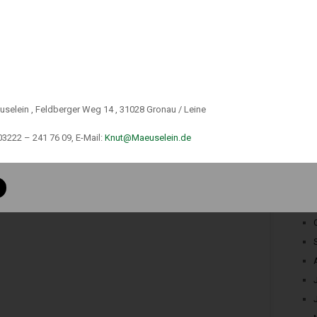
uselein , Feldberger Weg 14 , 31028 Gronau / Leine
03222 – 241 76 09, E-Mail:
Knut@Maeuselein.de
 c GewO
 34 d Abs.1 GewO
h § 34 f Abs.1 Satz 1 GewO
er gemäß § 34 i GewO