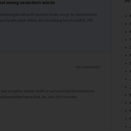
Ar
kel wenig verändern würde
egeleistungen erbracht werden muss, sorgt für wachsenden
ns Spahn plant daher, die Zuzahlung bei monatlich 700
No Comments
d laut jüngsten Zahlen stößt er auf wachsendes Interesse.
hlusszahlen betrachtet. Im Jahr 2013 wurden