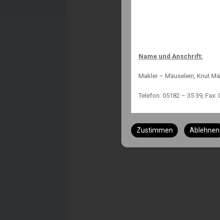
Name und Anschrift:
Makler – Mäuselein, Knut Mä
Telefon: 05182 – 35 39, Fax: 
Status:
Zustimmen
Ablehnen
Immobilienmakler nach § 34
Versicherungsmakler nach §
Finanzanlagenvermittler nac
Immobiliendarlehnsvermittl