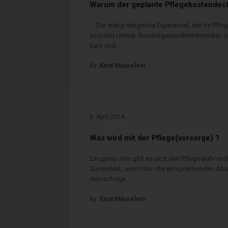
Warum der geplante Pflegekostendec
Der stetig steigende Eigenanteil, der für Pfl
sozialen Unmut. Bundesgesundheitsminister Je
Euro und …
By:
Knut Mäuselein
8. April 2014
Was wird mit der Pflege(vorsorge) ?
Ein gutes Jahr gibt es jetzt den Pflege-Bahr un
Zumindest, wenn man die entsprechenden Absc
demzufolge …
By:
Knut Mäuselein