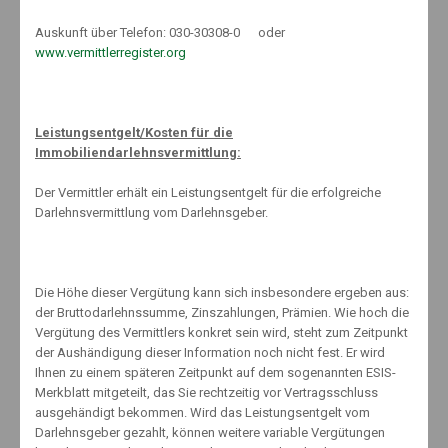
Auskunft über Telefon: 030-30308-0 oder
Warum ist das so? Die Wirtschaft wächst auf lange Sicht, und damit
www.vermittlerregister.org
steigen auch Unternehmenswerte. Das spiegelt die Börse wider:
Aktien erwirtschaften trotz zwischenzeitlicher Rücksetzer über lange
Zeiträume hohe Wertzuwächse. Deshalb ist Durchhaltevermögen
wichtiger als der Einstiegszeitpunkt.
Leistungsentgelt/Kosten für die
Immobiliendarlehnsvermittlung:
Der Vermittler erhält ein Leistungsentgelt für die erfolgreiche
Anleger sind also gut beraten, ihr Geld möglichst lange für sich
Darlehnsvermittlung vom Darlehnsgeber.
arbeiten zu lassen. Wer das Risiko einer Direktanlage in Aktien
scheut und die Suche nach den optimalen Einstiegszeitpunkten
vermeiden will, kann über einen Sparplan zum Beispiel in
Aktienfonds investieren. Dabei profitiert der Anleger auch von der
Die Höhe dieser Vergütung kann sich insbesondere ergeben aus:
Disziplin. Er kauft regelmäßig – egal, ob die Kurse steigen oder
der Bruttodarlehnssumme, Zinszahlungen, Prämien. Wie hoch die
fallen.
Vergütung des Vermittlers konkret sein wird, steht zum Zeitpunkt
der Aushändigung dieser Information noch nicht fest. Er wird
Ihnen zu einem späteren Zeitpunkt auf dem sogenannten ESIS-
Merkblatt mitgeteilt, das Sie rechtzeitig vor Vertragsschluss
#fragmaldenKnut
ausgehändigt bekommen. Wird das Leistungsentgelt vom
Darlehnsgeber gezahlt, können weitere variable Vergütungen