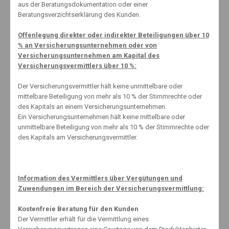
aus der Beratungsdokumentation oder einer
Beratungsverzichtserklärung des Kunden.
Zahl der PKW-Diebstähle geht leicht zurück
Offenlegung direkter oder indirekter Beteiligungen über 10
% an Versicherungsunternehmen oder von
24. August 2015
Versicherungsunternehmen am Kapital des
Versicherungsvermittlers über 10 %:
Der Versicherungsvermittler hält keine unmittelbare oder
www.schnell-mal-sparen.com (extern)
mittelbare Beteiligung von mehr als 10 % der Stimmrechte oder
des Kapitals an einem Versicherungsunternehmen.
Ein Versicherungsunternehmen hält keine mittelbare oder
unmittelbare Beteiligung von mehr als 10 % der Stimmrechte oder
des Kapitals am Versicherungsvermittler.
Kontakt
Information des Vermittlers über Vergütungen und
Erstinformation
Zuwendungen im Bereich der Versicherungsvermittlung:
Impressum
Datenschutzerklärung
Kostenfreie Beratung für den Kunden
Der Vermittler erhält für die Vermittlung eines