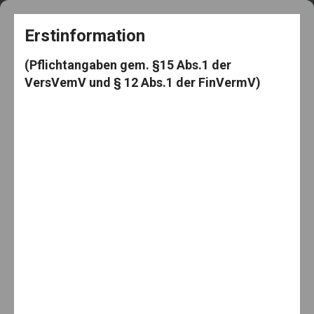
+49 5182 3539
frag@den-knut.de
Erstinformation
(Pflichtangaben gem. §15 Abs.1 der
VersVemV und § 12 Abs.1 der FinVermV)
Makler-Mäuselein
Menu
Home
Börse
Durchhalten
Durchhalten
By:
23. Mai 2023
Knut Mäuselein
Categories:
Börse
,
investieren
,
Investmentfonds
,