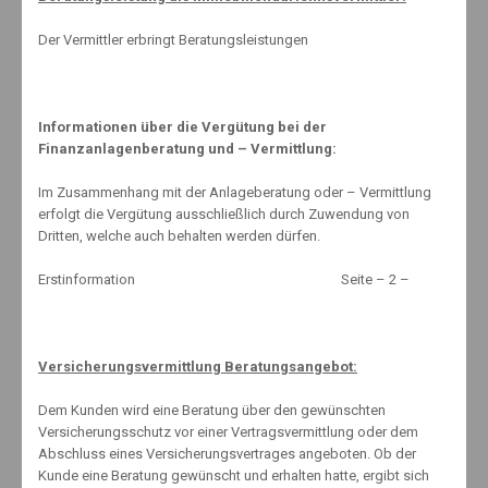
Der Vermittler erbringt Beratungsleistungen
Related Posts
Informationen über die Vergütung bei der
Finanzanlagenberatung und – Vermittlung:
Im Zusammenhang mit der Anlageberatung oder – Vermittlung
Dynamik in den Versicherungsoptionen
erfolgt die Vergütung ausschließlich durch Zuwendung von
Dritten, welche auch behalten werden dürfen.
6. Juli 2010
Erstinformation Seite – 2 –
Weihnachtsgeld
27. Oktober 2020
Versicherungsvermittlung Beratungsangebot:
Dem Kunden wird eine Beratung über den gewünschten
Versicherungsschutz vor einer Vertragsvermittlung oder dem
Risiko für Arbeitsunfälle minimieren
Abschluss eines Versicherungsvertrages angeboten. Ob der
30. Mai 2011
Kunde eine Beratung gewünscht und erhalten hatte, ergibt sich