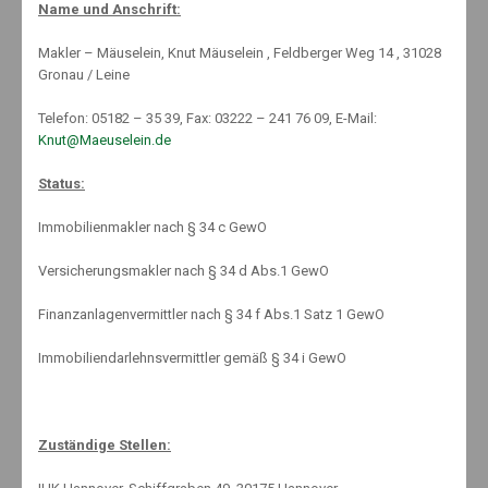
Name und Anschrift:
Investments
,
Nachhaltigkeit
,
News
,
Online shopping
,
Uncategorized
,
Welcome
Makler – Mäuselein, Knut Mäuselein , Feldberger Weg 14 , 31028
No Comments
Gronau / Leine
Telefon: 05182 – 35 39, Fax: 03222 – 241 76 09, E-Mail:
Knut@Maeuselein.de
Status:
Immobilienmakler nach § 34 c GewO
Versicherungsmakler nach § 34 d Abs.1 GewO
Finanzanlagenvermittler nach § 34 f Abs.1 Satz 1 GewO
Immobiliendarlehnsvermittler gemäß § 34 i GewO
DURCHHALTEN IST
WICHTIGER ALS DER
Zuständige Stellen:
ZEITPUNKT DES EINSTIEGS