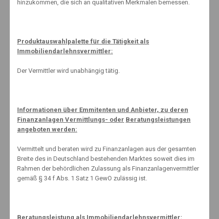
hinzukommen, die sich an qualitativen Merkmalen bemessen.
#vollstarkschlau
Produktauswahlpalette für die Tätigkeit als
Immobiliendarlehnsvermittler:
Der Vermittler wird unabhängig tätig.
Informationen über Emmitenten und Anbieter, zu deren
About The Author
Finanzanlagen Vermittlungs- oder
Beratungsleistungen
angeboten werden:
Vermittelt und beraten wird zu Finanzanlagen aus der gesamten
Breite des in Deutschland bestehenden Marktes soweit dies im
Rahmen der behördlichen Zulassung als Finanzanlagenvermittler
Knut Maeuselein
gemäß § 34 f Abs. 1 Satz 1 GewO zulässig ist.
Beratungsleistung als Immobiliendarlehnsvermittler: