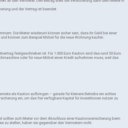
ekt an den Vermieter. Den Betrag stellt die Versicherung dann dem Mieter in
erung und der Vertrag ist beendet.
ümmern. Die Mieter wiederum können sicher sein, dass ihr Geld bei einer
ung und können zum Beispiel Möbel für die neue Wohnung kaufen.
etvertrag festgeschrieben ist. Für 1.000 Euro Kaution sind das rund 50 Euro.
Waschmaschine oder für neue Möbel einen Kredit aufnehmen muss, weil das
iete als Kaution aufbringen – gerade für kleinere Betriebe ein echtes
icherung ein, um das frei verfügbare Kapital für Investitionen nutzen zu
nd sollten sich Mieter vor dem Abschluss einer Kautionsversicherung beim
se zu stellen, haben sie gegenüber den Vermietern nicht.