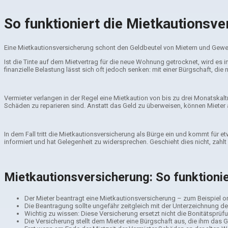
So funktioniert die Mietkautions­v
Eine Mietkautionsversicherung schont den Geldbeutel von Mietern und Gewerbe
Ist die Tinte auf dem Mietvertrag für die neue Wohnung getrocknet, wird es 
finanzielle Belastung lässt sich oft jedoch senken: mit einer Bürgschaft, di
Vermieter verlangen in der Regel eine Mietkaution von bis zu drei Monatskalt
Schäden zu reparieren sind. Anstatt das Geld zu überweisen, können Mieter
In dem Fall tritt die Mietkautionsversicherung als Bürge ein und kommt für 
informiert und hat Gelegenheit zu widersprechen. Geschieht dies nicht, zahlt
Mietkautionsversicherung: So funktionie
Der Mieter beantragt eine Mietkautionsversicherung – zum Beispiel on
Die Beantragung sollte ungefähr zeitgleich mit der Unterzeichnung des
Wichtig zu wissen: Diese Versicherung ersetzt nicht die Bonitätsprüf
Die Versicherung stellt dem Mieter eine Bürgschaft aus, die ihm das G