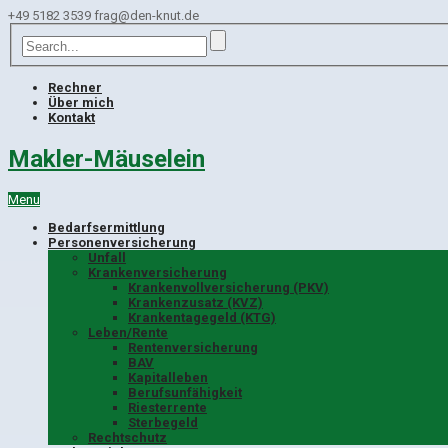
+49 5182 3539
frag@den-knut.de
Rechner
Über mich
Kontakt
Makler-Mäuselein
Menu
Bedarfsermittlung
Personenversicherung
Unfall
Krankenversicherung
Krankenvollversicherung (PKV)
Krankenzusatz (KVZ)
Krankentagegeld (KTG)
Leben/Rente
Rentenversicherung
BAV
Kapitalleben
Berufsunfähigkeit
Riesterrente
Sterbegeld
Rechtschutz