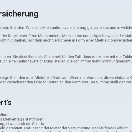
ersicherung
treibenden. Was eine Mietkautionsversicherung genau leistet und in welchen F
in der Regel teuer. Erste Monatsmiete, Mietkaution und möglicherweise die Mak
e nicht nur Banken, sondern auch Versicherer in Form einer Mietkautionsversiche
mieten. Sie dient ihnen als Sicherheit für den Fall, dass der Mieter mit der Z
 auch eine Kautionsversicherung stellen, die von immer mehr Wohnungseigentü
etwaige Schäden oder Mietrückstände auf. Wenn der Vermieter die vereinbarte K
 der Versicherer den fälligen Betrag an den Vermieter. Die Summe stellt der V
rt’s
line.
 Mietvertrags stattfinden.
ung, etwa durch die Schufa.
eld garantiert. Dafür zahlt der Mieter der Versicherung eine laufende Gebühr 