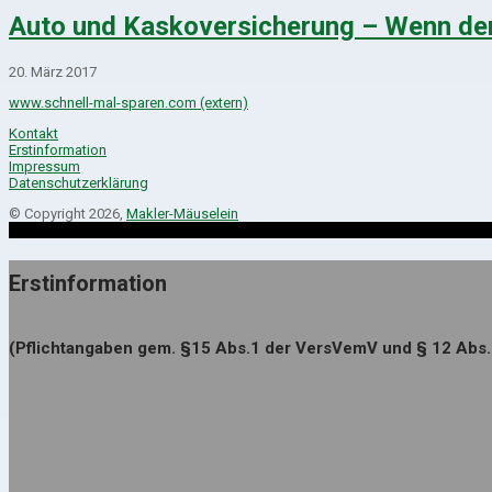
Auto und Kaskoversicherung – Wenn der 
20. März 2017
www.schnell-mal-sparen.com (extern)
Kontakt
Erstinformation
Impressum
Datenschutzerklärung
© Copyright 2026,
Makler-Mäuselein
Erstinformation
(Pflichtangaben gem. §15 Abs.1 der VersVemV und § 12 Abs