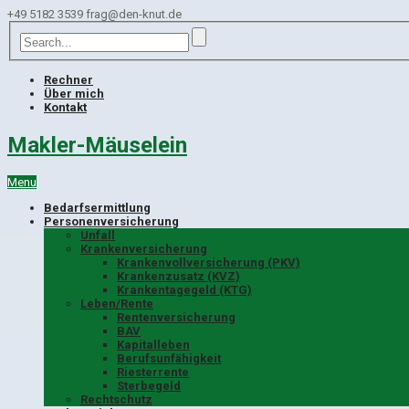
+49 5182 3539
frag@den-knut.de
Rechner
Über mich
Kontakt
Makler-Mäuselein
Menu
Bedarfsermittlung
Personenversicherung
Unfall
Krankenversicherung
Krankenvollversicherung (PKV)
Krankenzusatz (KVZ)
Krankentagegeld (KTG)
Leben/Rente
Rentenversicherung
BAV
Kapitalleben
Berufsunfähigkeit
Riesterrente
Sterbegeld
Rechtschutz