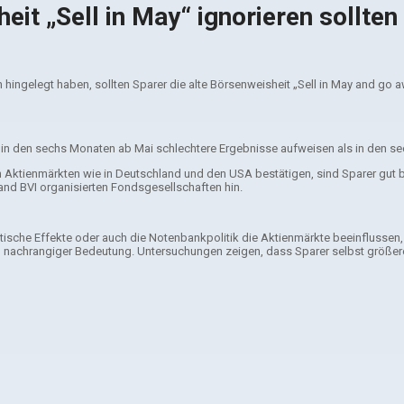
it „Sell in May“ ignorieren sollten
ngelegt haben, sollten Sparer die alte Börsenweisheit „Sell in May and go away
 in den sechs Monaten ab Mai schlechtere Ergebnisse aufweisen als in den 
ienmärkten wie in Deutschland und den USA bestätigen, sind Sparer gut berat
and BVI organisierten Fondsgesellschaften hin.
itische Effekte oder auch die Notenbankpolitik die Aktienmärkte beeinflussen,
von nachrangiger Bedeutung. Untersuchungen zeigen, dass Sparer selbst größer