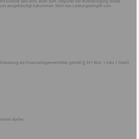
rs konkret sein wird, steht zum Zeitpunkt der Aushändigung dieser
sschluss ausgehändigt bekommen. Wird das Leistungsentgelt vom
Zulassung als Finanzanlagenvermittler gemäß § 34 f Abs. 1 Satz 1 GewO
erden dürfen.