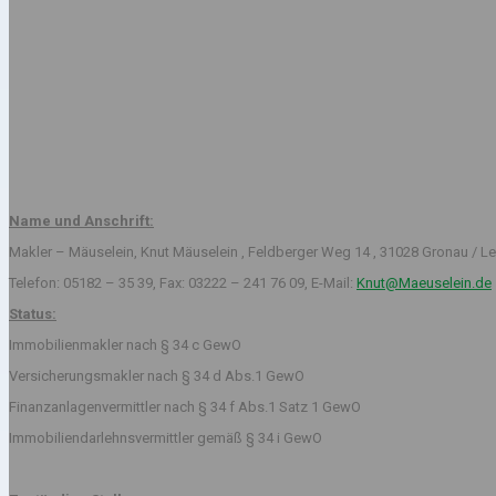
Name und Anschrift:
Makler – Mäuselein, Knut Mäuselein , Feldberger Weg 14 , 31028 Gronau / Le
Telefon: 05182 – 35 39, Fax: 03222 – 241 76 09, E-Mail:
Knut@Maeuselein.de
Status:
Immobilienmakler nach § 34 c GewO
Versicherungsmakler nach § 34 d Abs.1 GewO
Finanzanlagenvermittler nach § 34 f Abs.1 Satz 1 GewO
Immobiliendarlehnsvermittler gemäß § 34 i GewO