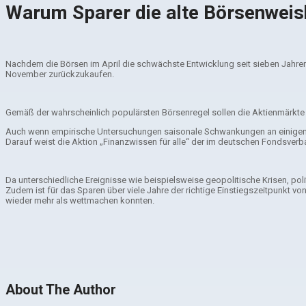
Warum Sparer die alte Börsenweishe
Nachdem die Börsen im April die schwächste Entwicklung seit sieben Jahren hi
November zurückzukaufen.
Gemäß der wahrscheinlich populärsten Börsenregel sollen die Aktienmärkte
Auch wenn empirische Untersuchungen saisonale Schwankungen an einigen Akt
Darauf weist die Aktion „Finanzwissen für alle“ der im deutschen Fondsverb
Da unterschiedliche Ereignisse wie beispielsweise geopolitische Krisen, pol
Zudem ist für das Sparen über viele Jahre der richtige Einstiegszeitpunkt 
wieder mehr als wettmachen konnten.
About The Author