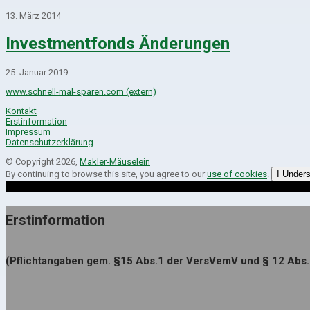
13. März 2014
Investmentfonds Änderungen
25. Januar 2019
www.schnell-mal-sparen.com (extern)
Kontakt
Erstinformation
Impressum
Datenschutzerklärung
© Copyright 2026,
Makler-Mäuselein
By continuing to browse this site, you agree to our
use of cookies
.
I Under
Erstinformation
(Pflichtangaben gem. §15 Abs.1 der VersVemV und § 12 Abs