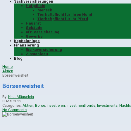
Sachversicherungen
Haftpflicht
Mensch
Tierhaftpflicht für Ihren Hund
Tierhaftpflicht für Ihr Pferd
Hausrat
Gebäude
Kfz-Versicherung
Gewerbe
Kapitalanlage
Finanzierung
Risikoversicherung
Zinstableau
Blog
Home
Aktien
Börsenweisheit
Börsenweisheit
By:
Knut Mäuselein
8. Mai 2022
Categories:
Aktien
,
Börse
,
investieren
,
Investmentfonds
,
Investments
,
Nachha
No Comments