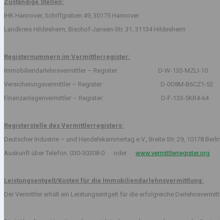
Zuständige Stellen:
IHK Hannover, Schiffgraben 49, 30175 Hannover
Landkreis Hildesheim, Bischof-Jansen-Str. 31, 31134 Hildesheim
Registernummern im Vermittlerregister:
Immobiliendarlehnsvermittler – Register: D-W-133-MZLI-10
Versicherungsvermittler – Register: D-0O8M-B6CZ1-52
Finanzanlagenvermittler – Register: D-F-133-5KR4-64
Registerstelle des Vermittlerregisters:
Deutscher Industrie – und Handelskammertag e.V., Breite Str. 29, 10178 Berli
Auskunft über Telefon: 030-30308-0 oder
www.vermittlerregister.org
Leistungsentgelt/Kosten für die Immobiliendarlehnsvermittlung:
Der Vermittler erhält ein Leistungsentgelt für die erfolgreiche Darlehnsvermi