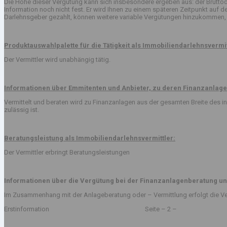
Die Höhe dieser Vergütung kann sich insbesondere ergeben aus: der Bruttod
Information noch nicht fest. Er wird Ihnen zu einem späteren Zeitpunkt auf
Darlehnsgeber gezahlt, können weitere variable Vergütungen hinzukommen, 
Produktauswahlpalette für die Tätigkeit als Immobiliendarlehnsvermit
Der Vermittler wird unabhängig tätig.
Informationen über Emmitenten und Anbieter, zu deren Finanzanlage
Vermittelt und beraten wird zu Finanzanlagen aus der gesamten Breite des
zulässig ist.
Beratungsleistung als Immobiliendarlehnsvermittler:
Der Vermittler erbringt Beratungsleistungen
Informationen über die Vergütung bei der Finanzanlagenberatung un
Im Zusammenhang mit der Anlageberatung oder – Vermittlung erfolgt die Ve
Erstinformation Seite – 2 –