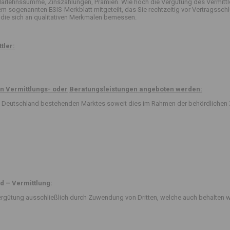
arlehnssumme, Zinszahlungen, Prämien. Wie hoch die Vergütung des Vermittle
 dem sogenannten ESIS-Merkblatt mitgeteilt, das Sie rechtzeitig vor Vertrag
die sich an qualitativen Merkmalen bemessen.
tler:
n Vermittlungs- oder
Beratungsleistungen angeboten werden:
 in Deutschland bestehenden Marktes soweit dies im Rahmen der behördlichen 
d – Vermittlung:
rgütung ausschließlich durch Zuwendung von Dritten, welche auch behalten w