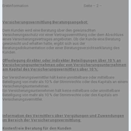
Erstinformation Seite – 2 –
Versicherungsvermittlung Beratungsangebot:
Dem Kunden wird eine Beratung über den gewünschten
Versicherungsschutz vor einer Vertragsvermittlung oder dem Abschluss
eines Versicherungsvertrages angeboten. Ob der Kunde eine Beratung
gewünscht und erhalten hatte, ergibt sich aus der
Beratungsdokumentation oder einer Beratungsverzichtserklärung des
Kunden.
Offenlegung direkter oder indirekter Beteiligungen über 10 % an
Versicherungsunternehmen oder von Versicherungsunternehmen
am Kapital des Versicherungsvermittlers über 10 %:
Der Versicherungsvermittler hält keine unmittelbare oder mittelbare
Beteiligung von mehr als 10 % der Stimmrechte oder des Kapitals an einem
Versicherungsunternehmen.
Ein Versicherungsunternehmen hält keine mittelbare oder unmittelbare
Beteiligung von mehr als 10 % der Stimmrechte oder des Kapitals am
Versicherungsvermittler.
Information des Vermittlers über Vergütungen und Zuwendungen
im Bereich der Versicherungsvermittlung:
Kostenfreie Beratung für den Kunden