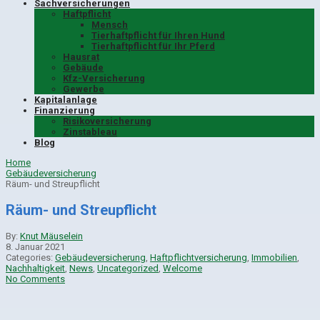
Sachversicherungen
Haftpflicht
Mensch
Tierhaftpflicht für Ihren Hund
Tierhaftpflicht für Ihr Pferd
Hausrat
Gebäude
Kfz-Versicherung
Gewerbe
Kapitalanlage
Finanzierung
Risikoversicherung
Zinstableau
Blog
Home
Gebäudeversicherung
Räum- und Streupflicht
Räum- und Streupflicht
By:
Knut Mäuselein
8. Januar 2021
Categories:
Gebäudeversicherung
,
Haftpflichtversicherung
,
Immobilien
,
Nachhaltigkeit
,
News
,
Uncategorized
,
Welcome
No Comments