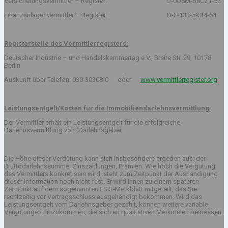
Versicherungsvermittler – Register: D-0O8M-B6CZ1-52
Finanzanlagenvermittler – Register: D-F-133-5KR4-64
Registerstelle des Vermittlerregisters:
Deutscher Industrie – und Handelskammertag e.V., Breite Str. 29, 10178
Berlin
Auskunft über Telefon: 030-30308-0 oder
www.vermittlerregister.org
Leistungsentgelt/Kosten für die Immobiliendarlehnsvermittlung:
Der Vermittler erhält ein Leistungsentgelt für die erfolgreiche
Darlehnsvermittlung vom Darlehnsgeber.
Die Höhe dieser Vergütung kann sich insbesondere ergeben aus: der
Bruttodarlehnssumme, Zinszahlungen, Prämien. Wie hoch die Vergütung
des Vermittlers konkret sein wird, steht zum Zeitpunkt der Aushändigung
dieser Information noch nicht fest. Er wird Ihnen zu einem späteren
Zeitpunkt auf dem sogenannten ESIS-Merkblatt mitgeteilt, das Sie
rechtzeitig vor Vertragsschluss ausgehändigt bekommen. Wird das
Leistungsentgelt vom Darlehnsgeber gezahlt, können weitere variable
Vergütungen hinzukommen, die sich an qualitativen Merkmalen bemessen.