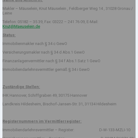
Makler – Mäuselein, Knut Mäuselein , Feldberger Weg 14 , 31028 Gronau /
Leine
Telefon: 05182 – 35 39, Fax: 03222 – 241 76 09, E-Mail:
Knut@Maeuselein.de
Status:
Immobilienmakler nach § 34 c GewO
Versicherungsmakler nach § 34 d Abs.1 GewO
Finanzanlagenvermittler nach § 34 f Abs.1 Satz 1 GewO
Immobiliendarlehnsvermittler gemäß § 34 i GewO
Zuständige Stellen:
IHK Hannover, Schiffgraben 49, 30175 Hannover
Landkreis Hildesheim, Bischof-Jansen-Str. 31, 31134 Hildesheim
Registernummern im Vermittlerregister:
Immobiliendarlehnsvermittler – Register: D-W-133-MZLI-10