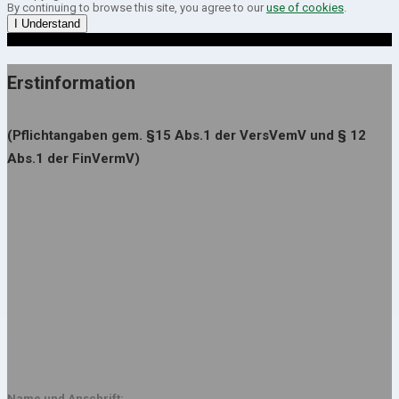
By continuing to browse this site, you agree to our
use of cookies
.
I Understand
Erstinformation
(Pflichtangaben gem. §15 Abs.1 der VersVemV und § 12
Abs.1 der FinVermV)
Name und Anschrift: