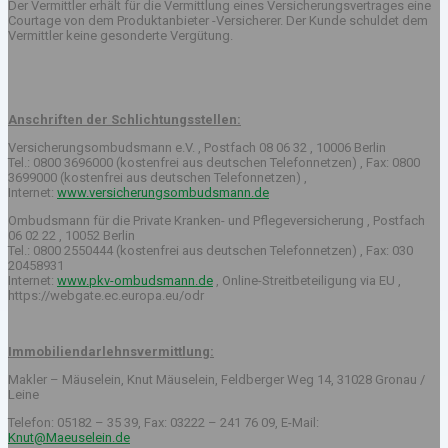
Der Vermittler erhält für die Vermittlung eines Versicherungsvertrages eine
Courtage von dem Produktanbieter -Versicherer. Der Kunde schuldet dem
Vermittler keine gesonderte Vergütung.
Anschriften der Schlichtungsstellen:
Versicherungsombudsmann e.V. , Postfach 08 06 32 , 10006 Berlin
Tel.: 0800 3696000 (kostenfrei aus deutschen Telefonnetzen) , Fax: 0800
3699000 (kostenfrei aus deutschen Telefonnetzen) ,
Internet:
www.versicherungsombudsmann.de
Ombudsmann für die Private Kranken- und Pflegeversicherung , Postfach
06 02 22 , 10052 Berlin
Tel.: 0800 2550444 (kostenfrei aus deutschen Telefonnetzen) , Fax: 030
20458931
Internet:
www.pkv-ombudsmann.de
, Online-Streitbeteiligung via EU ,
https://webgate.ec.europa.eu/odr
Immobiliendarlehnsvermittlung:
Makler – Mäuselein, Knut Mäuselein, Feldberger Weg 14, 31028 Gronau /
Leine
Telefon: 05182 – 35 39, Fax: 03222 – 241 76 09, E-Mail:
Knut@Maeuselein.de