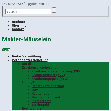
+49 5182 3539
frag@den-knut.de
Rechner
Über mich
Kontakt
Makler-Mäuselein
Menu
Bedarfsermittlung
Personenversicherung
Unfall
Krankenversicherung
Krankenvollversicherung (PKV)
Krankenzusatz (KVZ)
Krankentagegeld (KTG)
Leben/Rente
Rentenversicherung
BAV
Kapitalleben
Berufsunfähigkeit
Riesterrente
Sterbegeld
Rechtschutz