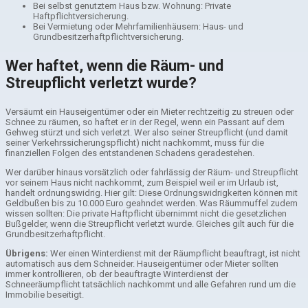
Bei selbst genutztem Haus bzw. Wohnung: Private
Haftpflichtversicherung.
Bei Vermietung oder Mehrfamilienhäusern: Haus- und
Grundbesitzerhaftpflichtversicherung.
Wer haftet, wenn die Räum- und
Streupflicht verletzt wurde?
Versäumt ein Hauseigentümer oder ein Mieter rechtzeitig zu streuen oder
Schnee zu räumen, so haftet er in der Regel, wenn ein Passant auf dem
Gehweg stürzt und sich verletzt. Wer also seiner Streupflicht (und damit
seiner Verkehrssicherungspflicht) nicht nachkommt, muss für die
finanziellen Folgen des entstandenen Schadens geradestehen.
Wer darüber hinaus vorsätzlich oder fahrlässig der Räum- und Streupflicht
vor seinem Haus nicht nachkommt, zum Beispiel weil er im Urlaub ist,
handelt ordnungswidrig. Hier gilt: Diese Ordnungswidrigkeiten können mit
Geldbußen bis zu 10.000 Euro geahndet werden. Was Räummuffel zudem
wissen sollten: Die private Haftpflicht übernimmt nicht die gesetzlichen
Bußgelder, wenn die Streupflicht verletzt wurde. Gleiches gilt auch für die
Grundbesitzerhaftpflicht.
Übrigens:
Wer einen Winterdienst mit der Räumpflicht beauftragt, ist nicht
automatisch aus dem Schneider. Hauseigentümer oder Mieter sollten
immer kontrollieren, ob der beauftragte Winterdienst der
Schneeräumpflicht tatsächlich nachkommt und alle Gefahren rund um die
Immobilie beseitigt.