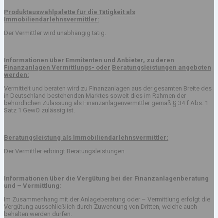
Produktauswahlpalette für die Tätigkeit als
Immobiliendarlehnsvermittler:
Der Vermittler wird unabhängig tätig.
Informationen über Emmitenten und Anbieter, zu deren
Finanzanlagen Vermittlungs- oder
Beratungsleistungen angeboten
werden:
Vermittelt und beraten wird zu Finanzanlagen aus der gesamten Breite des
in Deutschland bestehenden Marktes soweit dies im Rahmen der
behördlichen Zulassung als Finanzanlagenvermittler gemäß § 34 f Abs. 1
Satz 1 GewO zulässig ist.
Beratungsleistung als Immobiliendarlehnsvermittler:
Der Vermittler erbringt Beratungsleistungen
Informationen über die Vergütung bei der Finanzanlagenberatung
und – Vermittlung:
Im Zusammenhang mit der Anlageberatung oder – Vermittlung erfolgt die
Vergütung ausschließlich durch Zuwendung von Dritten, welche auch
behalten werden dürfen.