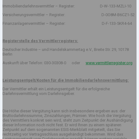
Immobiliendarlehnsvermittler – Register: D-W-133-MZLI-10
Versicherungsvermittler – Register: D-0O8M-B6CZ1-52
Finanzanlagenvermittler – Register: D-F-133-5KR4-64
Registerstelle des Vermittlerregisters:
Deutscher Industrie – und Handelskammertag e.V., Breite Str. 29, 10178
Berlin
Auskunft über Telefon: 030-30308-0 oder
www.vermittlerregister.org
Leistungsentgelt/Kosten für die Immobiliendarlehnsvermittlung:
Der Vermittler erhält ein Leistungsentgelt für die erfolgreiche
Darlehnsvermittlung vom Darlehnsgeber.
Die Höhe dieser Vergütung kann sich insbesondere ergeben aus: der
Bruttodarlehnssumme, Zinszahlungen, Prämien. Wie hoch die Vergütung
des Vermittlers konkret sein wird, steht zum Zeitpunkt der Aushändigung
dieser Information noch nicht fest. Er wird Ihnen zu einem späteren
Zeitpunkt auf dem sogenannten ESIS-Merkblatt mitgeteilt, das Sie
rechtzeitig vor Vertragsschluss ausgehändigt bekommen. Wird das
Leistungsentgelt vom Darlehnsgeber gezahlt, können weitere variable