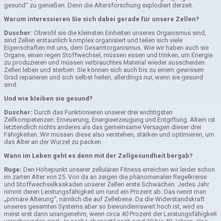
gesund“ zu genießen. Denn die Altersforschung explodiert derzeit.
Warum interessieren Sie sich dabei gerade für unsere Zellen?
Duscher:
Obwohl sie die kleinsten Einheiten unseres Organismus sind,
sind Zellen erstaunlich komplex organisiert und teilen sich viele
Eigenschaften mit uns, dem Gesamtorganismus. Wie wir haben auch sie
Organe, einen regen Stoffwechsel, müssen essen und trinken, um Energie
zu produzieren und müssen verbrauchtes Material wieder ausscheiden.
Zellen leben und sterben. Sie können sich auch bis zu einem gewissen
Grad reparieren und sich selbst heilen, allerdings nur, wenn sie gesund
sind.
Und wie bleiben sie gesund?
Duscher:
Durch das Funktionieren unserer drei wichtigsten
Zellkompetenzen: Erneuerung, Energieerzeugung und Entgiftung. Altern ist
letztendlich nichts anderes als das gemeinsame Versagen dieser drei
Fähigkeiten. Wir müssen diese also verstehen, stärken und optimieren, um
das Alter an der Wurzel zu packen.
Wann im Leben geht es denn mit der Zellgesundheit bergab?
Ruge:
Den Höhepunkt unserer zellulären Fitness erreichen wir leider schon
im zarten Alter von 25. Von da an zeigen die phänomenalen Regelkreise
und Stoffwechselkaskaden unserer Zellen erste Schwächen. Jedes Jahr
nimmt deren Leistungsfähigkeit um rund ein Prozent ab. Das nennt man
„primäre Alterung“, nämlich die auf Zellebene. Da die Widerstandskraft
unseres gesamten Systems aber so bewundernswert hoch ist, wird es
meist erst dann unangenehm, wenn circa 40 Prozent der Leistungsfähigkeit