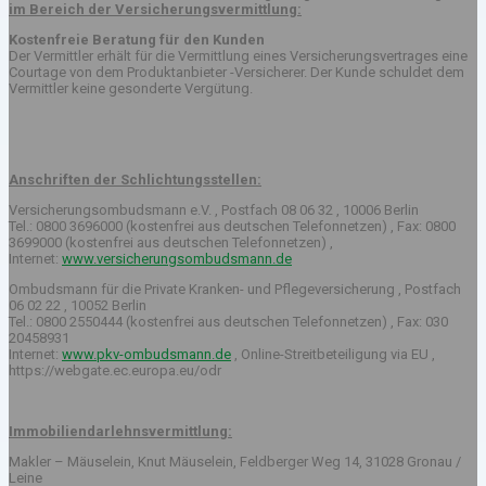
im Bereich der Versicherungsvermittlung:
Kostenfreie Beratung für den Kunden
Der Vermittler erhält für die Vermittlung eines Versicherungsvertrages eine
Courtage von dem Produktanbieter -Versicherer. Der Kunde schuldet dem
Vermittler keine gesonderte Vergütung.
Anschriften der Schlichtungsstellen:
Versicherungsombudsmann e.V. , Postfach 08 06 32 , 10006 Berlin
Tel.: 0800 3696000 (kostenfrei aus deutschen Telefonnetzen) , Fax: 0800
3699000 (kostenfrei aus deutschen Telefonnetzen) ,
Internet:
www.versicherungsombudsmann.de
Ombudsmann für die Private Kranken- und Pflegeversicherung , Postfach
06 02 22 , 10052 Berlin
Tel.: 0800 2550444 (kostenfrei aus deutschen Telefonnetzen) , Fax: 030
20458931
Internet:
www.pkv-ombudsmann.de
, Online-Streitbeteiligung via EU ,
https://webgate.ec.europa.eu/odr
Immobiliendarlehnsvermittlung:
Makler – Mäuselein, Knut Mäuselein, Feldberger Weg 14, 31028 Gronau /
Leine