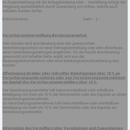
Im Zusammenhang mit der Anlageberatung oder – Vermittlung erfolgt die
Vergütung ausschließlich durch Zuwendung von Dritten, welche auch
behalten werden dürfen.
Erstinformation Seite – 2 –
Versicherungsvermittlung Beratungsangebot:
Dem Kunden wird eine Beratung über den gewünschten
Versicherungsschutz vor einer Vertragsvermittlung oder dem Abschluss
eines Versicherungsvertrages angeboten. Ob der Kunde eine Beratung
gewünscht und erhalten hatte, ergibt sich aus der
Beratungsdokumentation oder einer Beratungsverzichtserklärung des
Kunden.
Offenlegung direkter oder indirekter Beteiligungen über 10 % an
Versicherungsunternehmen oder von Versicherungsunternehmen
am Kapital des Versicherungsvermittlers über 10 %:
Der Versicherungsvermittler hält keine unmittelbare oder mittelbare
Beteiligung von mehr als 10 % der Stimmrechte oder des Kapitals an einem
Versicherungsunternehmen.
Ein Versicherungsunternehmen hält keine mittelbare oder unmittelbare
Beteiligung von mehr als 10 % der Stimmrechte oder des Kapitals am
Versicherungsvermittler.
Information des Vermittlers über Vergütungen und Zuwendungen