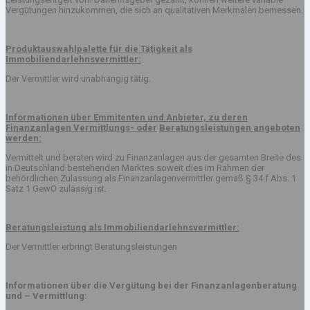
Vergütungen hinzukommen, die sich an qualitativen Merkmalen bemessen.
Produktauswahlpalette für die Tätigkeit als
Immobiliendarlehnsvermittler:
Der Vermittler wird unabhängig tätig.
Informationen über Emmitenten und Anbieter, zu deren
Finanzanlagen Vermittlungs- oder
Beratungsleistungen angeboten
werden:
Vermittelt und beraten wird zu Finanzanlagen aus der gesamten Breite des
in Deutschland bestehenden Marktes soweit dies im Rahmen der
behördlichen Zulassung als Finanzanlagenvermittler gemäß § 34 f Abs. 1
Satz 1 GewO zulässig ist.
Beratungsleistung als Immobiliendarlehnsvermittler:
Der Vermittler erbringt Beratungsleistungen
Informationen über die Vergütung bei der Finanzanlagenberatung
und – Vermittlung: