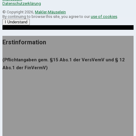
Datenschutzerklärung
© Copyright 2026,
Makler-Mäuselein
By continuing to browse this site, you agree to our
use of cookies
.
I Understand
Erstinformation
(Pflichtangaben gem. §15 Abs.1 der VersVemV und § 12
Abs.1 der FinVermV)