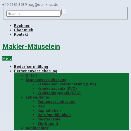
+49 5182 3539
frag@den-knut.de
Rechner
Über mich
Kontakt
Makler-Mäuselein
Menu
Bedarfsermittlung
Personenversicherung
Unfall
Krankenversicherung
Krankenvollversicherung (PKV)
Krankenzusatz (KVZ)
Krankentagegeld (KTG)
Leben/Rente
Rentenversicherung
BAV
Kapitalleben
Berufsunfähigkeit
Riesterrente
Sterbegeld
Rechtschutz