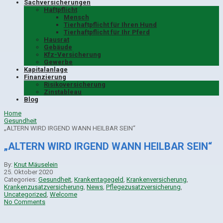
Sachversicherungen
Haftpflicht
Mensch
Tierhaftpflicht für Ihren Hund
Tierhaftpflicht für Ihr Pferd
Hausrat
Gebäude
Kfz-Versicherung
Gewerbe
Kapitalanlage
Finanzierung
Risikoversicherung
Zinstableau
Blog
Home
Gesundheit
„ALTERN WIRD IRGEND WANN HEILBAR SEIN“
„ALTERN WIRD IRGEND WANN HEILBAR SEIN“
By:
Knut Mäuselein
25. Oktober 2020
Categories:
Gesundheit
,
Krankentagegeld
,
Krankenversicherung
,
Krankenzusatzversicherung
,
News
,
Pflegezusatzversicherung
,
Uncategorized
,
Welcome
No Comments