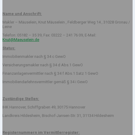
Name und Anschrift:
Makler – Mäuselein, Knut Mäuselein , Feldberger Weg 14 , 31028 Gronau /
Leine
Telefon: 05182 – 35 39, Fax: 03222 – 241 76 09, E-Mail:
Knut@Maeuselein.de
Status:
Immobilienmakler nach § 34 c GewO
Versicherungsmakler nach § 34 d Abs.1 GewO
Finanzanlagenvermittler nach § 34 f Abs.1 Satz 1 GewO
Immobiliendarlehnsvermittler gemäß § 34 i GewO
Zuständige Stellen:
IHK Hannover, Schiffgraben 49, 30175 Hannover
Landkreis Hildesheim, Bischof-Jansen-Str. 31, 31134 Hildesheim
Registernummern im Vermittlerregister: