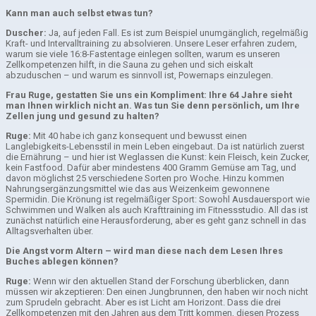
Kann man auch selbst etwas tun?
Duscher:
Ja, auf jeden Fall. Es ist zum Beispiel unumgänglich, regelmäßig
Kraft- und Intervalltraining zu absolvieren. Unsere Leser erfahren zudem,
warum sie viele 16:8-Fastentage einlegen sollten, warum es unseren
Zellkompetenzen hilft, in die Sauna zu gehen und sich eiskalt
abzuduschen – und warum es sinnvoll ist, Powernaps einzulegen.
Frau Ruge, gestatten Sie uns ein Kompliment: Ihre 64 Jahre sieht
man Ihnen wirklich nicht an. Was tun Sie denn persönlich, um Ihre
Zellen jung und gesund zu halten?
Ruge:
Mit 40 habe ich ganz konsequent und bewusst einen
Langlebigkeits-Lebensstil in mein Leben eingebaut. Da ist natürlich zuerst
die Ernährung – und hier ist Weglassen die Kunst: kein Fleisch, kein Zucker,
kein Fastfood. Dafür aber mindestens 400 Gramm Gemüse am Tag, und
davon möglichst 25 verschiedene Sorten pro Woche. Hinzu kommen
Nahrungsergänzungsmittel wie das aus Weizenkeim gewonnene
Spermidin. Die Krönung ist regelmäßiger Sport: Sowohl Ausdauersport wie
Schwimmen und Walken als auch Krafttraining im Fitnessstudio. All das ist
zunächst natürlich eine Herausforderung, aber es geht ganz schnell in das
Alltagsverhalten über.
Die Angst vorm Altern – wird man diese nach dem Lesen Ihres
Buches ablegen können?
Ruge:
Wenn wir den aktuellen Stand der Forschung überblicken, dann
müssen wir akzeptieren: Den einen Jungbrunnen, den haben wir noch nicht
zum Sprudeln gebracht. Aber es ist Licht am Horizont. Dass die drei
Zellkompetenzen mit den Jahren aus dem Tritt kommen, diesen Prozess