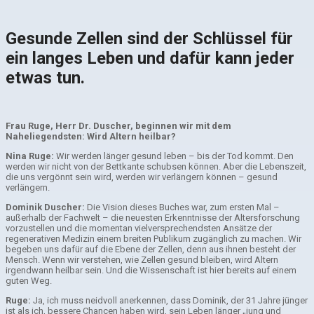
Gesunde Zellen sind der Schlüssel für
ein langes Leben und dafür kann jeder
etwas tun.
Frau Ruge, Herr Dr. Duscher, beginnen wir mit dem
Naheliegendsten: Wird Altern heilbar?
Nina Ruge:
Wir werden länger gesund leben – bis der Tod kommt. Den
werden wir nicht von der Bettkante schubsen können. Aber die Lebenszeit,
die uns vergönnt sein wird, werden wir verlängern können – gesund
verlängern.
Dominik Duscher:
Die Vision dieses Buches war, zum ersten Mal –
außerhalb der Fachwelt – die neuesten Erkenntnisse der Altersforschung
vorzustellen und die momentan vielversprechendsten Ansätze der
regenerativen Medizin einem breiten Publikum zugänglich zu machen. Wir
begeben uns dafür auf die Ebene der Zellen, denn aus ihnen besteht der
Mensch. Wenn wir verstehen, wie Zellen gesund bleiben, wird Altern
irgendwann heilbar sein. Und die Wissenschaft ist hier bereits auf einem
guten Weg.
Ruge:
Ja, ich muss neidvoll anerkennen, dass Dominik, der 31 Jahre jünger
ist als ich, bessere Chancen haben wird, sein Leben länger „jung und