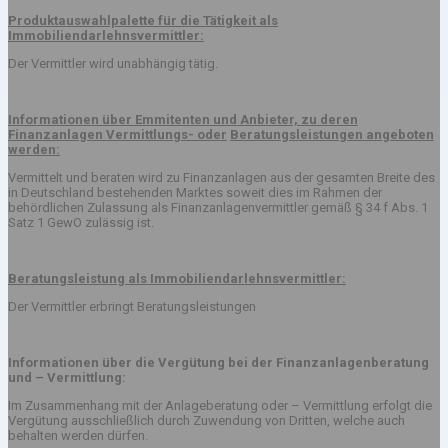
Produktauswahlpalette für die Tätigkeit als
Immobiliendarlehnsvermittler:
Der Vermittler wird unabhängig tätig.
Informationen über Emmitenten und Anbieter, zu deren
Finanzanlagen Vermittlungs- oder
Beratungsleistungen angeboten
werden:
Vermittelt und beraten wird zu Finanzanlagen aus der gesamten Breite des
in Deutschland bestehenden Marktes soweit dies im Rahmen der
behördlichen Zulassung als Finanzanlagenvermittler gemäß § 34 f Abs. 1
Satz 1 GewO zulässig ist.
Beratungsleistung als Immobiliendarlehnsvermittler:
Der Vermittler erbringt Beratungsleistungen
Informationen über die Vergütung bei der Finanzanlagenberatung
und – Vermittlung:
Im Zusammenhang mit der Anlageberatung oder – Vermittlung erfolgt die
Vergütung ausschließlich durch Zuwendung von Dritten, welche auch
behalten werden dürfen.