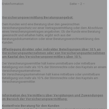
Erstinformation Seite – 2 –
Versicherungsvermittlung Beratungsangebot:
Dem Kunden wird eine Beratung über den gewünschten
Versicherungsschutz vor einer Vertragsvermittlung oder dem Abschluss
eines Versicherungsvertrages angeboten. Ob der Kunde eine Beratung
gewünscht und erhalten hatte, ergibt sich aus der
Beratungsdokumentation oder einer Beratungsverzichtserklärung des
Kunden.
Offenlegung direkter oder indirekter Beteiligungen über 10 % an
Versicherungsunternehmen oder von Versicherungsunternehmen
am Kapital des Versicherungsvermittlers über 10 %:
Der Versicherungsvermittler hält keine unmittelbare oder mittelbare
Beteiligung von mehr als 10 % der Stimmrechte oder des Kapitals an einem
Versicherungsunternehmen.
Ein Versicherungsunternehmen hält keine mittelbare oder unmittelbare
Beteiligung von mehr als 10 % der Stimmrechte oder des Kapitals am
Versicherungsvermittler.
Information des Vermittlers über Vergütungen und Zuwendungen
im Bereich der Versicherungsvermittlung:
Kostenfreie Beratung für den Kunden