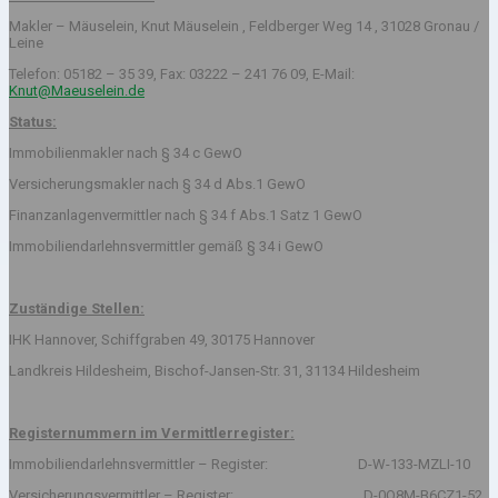
Makler – Mäuselein, Knut Mäuselein , Feldberger Weg 14 , 31028 Gronau /
Leine
Telefon: 05182 – 35 39, Fax: 03222 – 241 76 09, E-Mail:
Knut@Maeuselein.de
Status:
Immobilienmakler nach § 34 c GewO
Versicherungsmakler nach § 34 d Abs.1 GewO
Finanzanlagenvermittler nach § 34 f Abs.1 Satz 1 GewO
Immobiliendarlehnsvermittler gemäß § 34 i GewO
Zuständige Stellen:
IHK Hannover, Schiffgraben 49, 30175 Hannover
Landkreis Hildesheim, Bischof-Jansen-Str. 31, 31134 Hildesheim
Registernummern im Vermittlerregister:
Immobiliendarlehnsvermittler – Register: D-W-133-MZLI-10
Versicherungsvermittler – Register: D-0O8M-B6CZ1-52