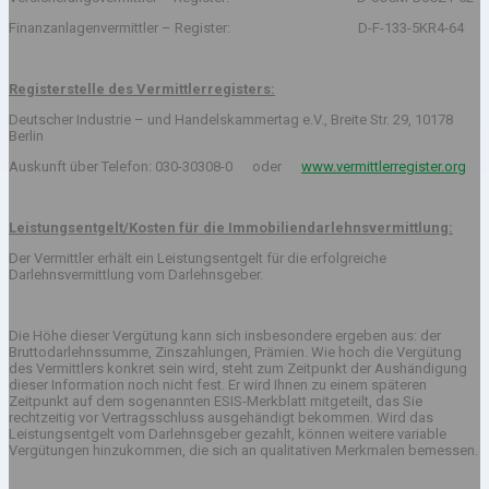
Finanzanlagenvermittler – Register: D-F-133-5KR4-64
Registerstelle des Vermittlerregisters:
Deutscher Industrie – und Handelskammertag e.V., Breite Str. 29, 10178
Berlin
Auskunft über Telefon: 030-30308-0 oder
www.vermittlerregister.org
Leistungsentgelt/Kosten für die Immobiliendarlehnsvermittlung:
Der Vermittler erhält ein Leistungsentgelt für die erfolgreiche
Darlehnsvermittlung vom Darlehnsgeber.
Die Höhe dieser Vergütung kann sich insbesondere ergeben aus: der
Bruttodarlehnssumme, Zinszahlungen, Prämien. Wie hoch die Vergütung
des Vermittlers konkret sein wird, steht zum Zeitpunkt der Aushändigung
dieser Information noch nicht fest. Er wird Ihnen zu einem späteren
Zeitpunkt auf dem sogenannten ESIS-Merkblatt mitgeteilt, das Sie
rechtzeitig vor Vertragsschluss ausgehändigt bekommen. Wird das
Leistungsentgelt vom Darlehnsgeber gezahlt, können weitere variable
Vergütungen hinzukommen, die sich an qualitativen Merkmalen bemessen.