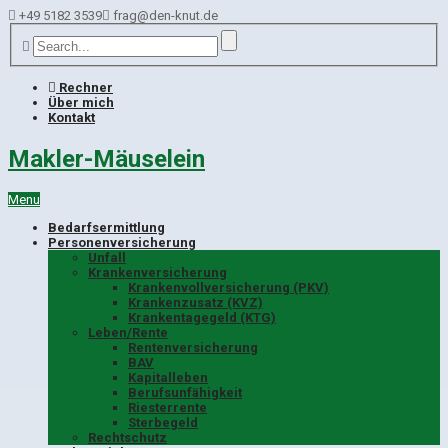
+49 5182 3539
frag@den-knut.de
Rechner
Über mich
Kontakt
Makler-Mäuselein
Menu
Bedarfsermittlung
Personenversicherung
Unfall
Krankenversicherung
Krankenvollversicherung (PKV)
Krankenzusatz (KVZ)
Krankentagegeld (KTG)
Leben/Rente
Rentenversicherung
BAV
Kapitalleben
Berufsunfähigkeit
Riesterrente
Sterbegeld
Rechtschutz