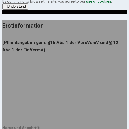
By continuing to browse this site, you agree to our
use of cookies
.
I Understand
Erstinformation
(Pflichtangaben gem. §15 Abs.1 der VersVemV und § 12
Abs.1 der FinVermV)
Name und Anschrift: