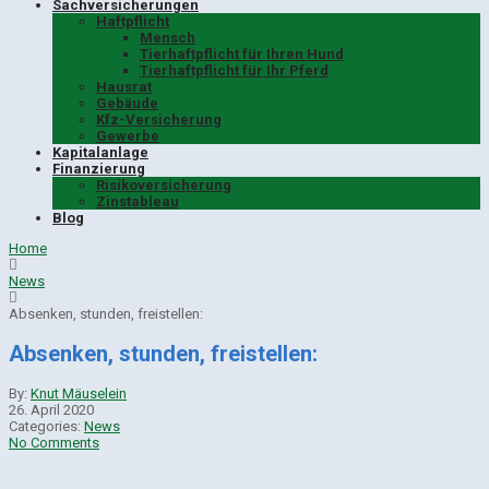
Sachversicherungen
Haftpflicht
Mensch
Tierhaftpflicht für Ihren Hund
Tierhaftpflicht für Ihr Pferd
Hausrat
Gebäude
Kfz-Versicherung
Gewerbe
Kapitalanlage
Finanzierung
Risikoversicherung
Zinstableau
Blog
Home
News
Absenken, stunden, freistellen:
Absenken, stunden, freistellen:
By:
Knut Mäuselein
26. April 2020
Categories:
News
No Comments