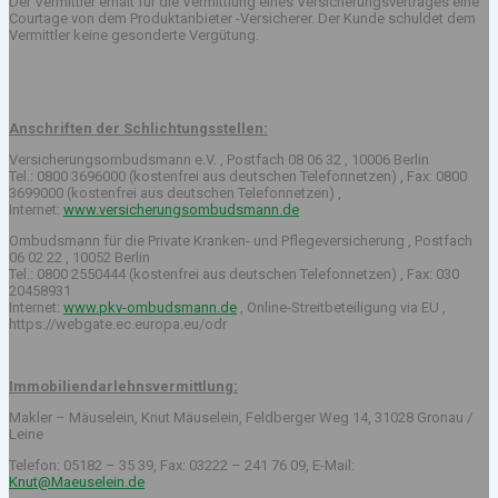
Der Vermittler erhält für die Vermittlung eines Versicherungsvertrages eine
Courtage von dem Produktanbieter -Versicherer. Der Kunde schuldet dem
Vermittler keine gesonderte Vergütung.
Anschriften der Schlichtungsstellen:
Versicherungsombudsmann e.V. , Postfach 08 06 32 , 10006 Berlin
Tel.: 0800 3696000 (kostenfrei aus deutschen Telefonnetzen) , Fax: 0800
3699000 (kostenfrei aus deutschen Telefonnetzen) ,
Internet:
www.versicherungsombudsmann.de
Ombudsmann für die Private Kranken- und Pflegeversicherung , Postfach
06 02 22 , 10052 Berlin
Tel.: 0800 2550444 (kostenfrei aus deutschen Telefonnetzen) , Fax: 030
20458931
Internet:
www.pkv-ombudsmann.de
, Online-Streitbeteiligung via EU ,
https://webgate.ec.europa.eu/odr
Immobiliendarlehnsvermittlung:
Makler – Mäuselein, Knut Mäuselein, Feldberger Weg 14, 31028 Gronau /
Leine
Telefon: 05182 – 35 39, Fax: 03222 – 241 76 09, E-Mail:
Knut@Maeuselein.de