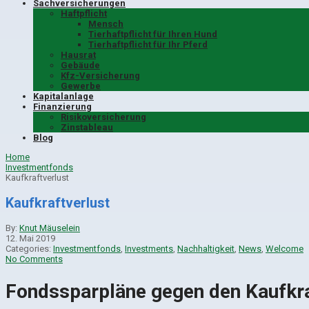
Sachversicherungen
Haftpflicht
Mensch
Tierhaftpflicht für Ihren Hund
Tierhaftpflicht für Ihr Pferd
Hausrat
Gebäude
Kfz-Versicherung
Gewerbe
Kapitalanlage
Finanzierung
Risikoversicherung
Zinstableau
Blog
Home
Investmentfonds
Kaufkraftverlust
Kaufkraftverlust
By:
Knut Mäuselein
12. Mai 2019
Categories:
Investmentfonds
,
Investments
,
Nachhaltigkeit
,
News
,
Welcome
No Comments
Fondssparpläne gegen den Kaufkra