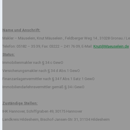
Name und Anschrift:
Makler – Mäuselein, Knut Mäuselein , Feldberger Weg 14 , 31028 Gronau / Le
Telefon: 05182 – 35 39, Fax: 03222 – 241 76 09, E-Mail:
Knut@Maeuselein.de
Status:
Immobilienmakler nach § 34 c GewO
Versicherungsmakler nach § 34 d Abs.1 GewO
Finanzanlagenvermittler nach § 34 f Abs.1 Satz 1 GewO
Immobiliendarlehnsvermittler gemäß § 34 i GewO
Zuständige Stellen:
IHK Hannover, Schiffgraben 49, 30175 Hannover
Landkreis Hildesheim, Bischof-Jansen-Str. 31, 31134 Hildesheim