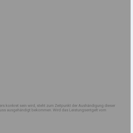
rs konkret sein wird, steht zum Zeitpunkt der Aushändigung dieser
sschluss ausgehändigt bekommen. Wird das Leistungsentgelt vom