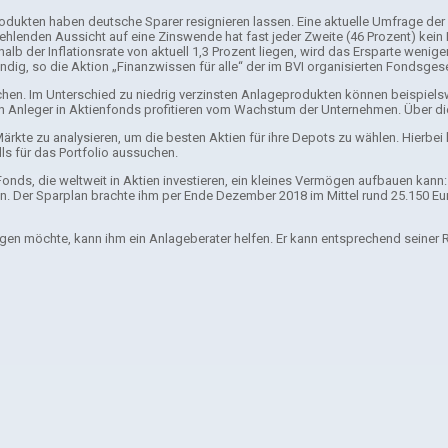
odukten haben deutsche Sparer resignieren lassen. Eine aktuelle Umfrage der
fehlenden Aussicht auf eine Zinswende hat fast jeder Zweite (46 Prozent) kein
halb der Inflationsrate von aktuell 1,3 Prozent liegen, wird das Ersparte wenig
dig, so die Aktion „Finanzwissen für alle“ der im BVI organisierten Fondsgese
rreichen. Im Unterschied zu niedrig verzinsten Anlageprodukten können beispie
ch Anleger in Aktienfonds profitieren vom Wachstum der Unternehmen. Über di
rkte zu analysieren, um die besten Aktien für ihre Depots zu wählen. Hierb
s für das Portfolio aussuchen.
 Fonds, die weltweit in Aktien investieren, ein kleines Vermögen aufbauen kan
in. Der Sparplan brachte ihm per Ende Dezember 2018 im Mittel rund 25.150 Eur
anlegen möchte, kann ihm ein Anlageberater helfen. Er kann entsprechend seiner