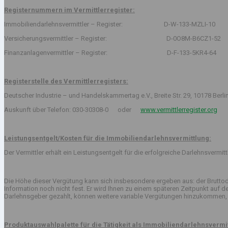
Registernummern im Vermittlerregister:
Immobiliendarlehnsvermittler – Register: D-W-133-MZLI-10
Versicherungsvermittler – Register: D-0O8M-B6CZ1-52
Finanzanlagenvermittler – Register: D-F-133-5KR4-64
Registerstelle des Vermittlerregisters:
Deutscher Industrie – und Handelskammertag e.V., Breite Str. 29, 10178 Berli
Auskunft über Telefon: 030-30308-0 oder
www.vermittlerregister.org
Leistungsentgelt/Kosten für die Immobiliendarlehnsvermittlung:
Der Vermittler erhält ein Leistungsentgelt für die erfolgreiche Darlehnsvermi
Die Höhe dieser Vergütung kann sich insbesondere ergeben aus: der Bruttod
Information noch nicht fest. Er wird Ihnen zu einem späteren Zeitpunkt auf
Darlehnsgeber gezahlt, können weitere variable Vergütungen hinzukommen, 
Produktauswahlpalette für die Tätigkeit als Immobiliendarlehnsvermit