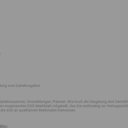
n
ttlung vom Darlehnsgeber.
arlehnssumme, Zinszahlungen, Prämien. Wie hoch die Vergütung des Vermittle
 dem sogenannten ESIS-Merkblatt mitgeteilt, das Sie rechtzeitig vor Vertrag
die sich an qualitativen Merkmalen bemessen.
tler: