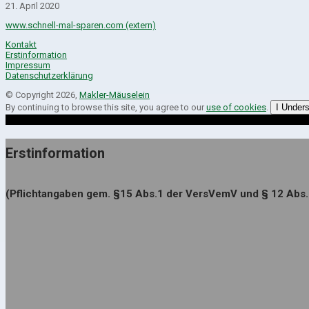
21. April 2020
www.schnell-mal-sparen.com (extern)
Kontakt
Erstinformation
Impressum
Datenschutzerklärung
© Copyright 2026,
Makler-Mäuselein
By continuing to browse this site, you agree to our
use of cookies
.
I Under
Erstinformation
(Pflichtangaben gem. §15 Abs.1 der VersVemV und § 12 Abs