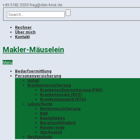
+49 5182 3539
frag@den-knut.de
Rechner
Über mich
Kontakt
Makler-Mäuselein
Menu
Bedarfsermittlung
Personenversicherung
Unfall
Krankenversicherung
Krankenvollversicherung (PKV)
Krankenzusatz (KVZ)
Krankentagegeld (KTG)
Leben/Rente
Rentenversicherung
BAV
Kapitalleben
Berufsunfähigkeit
Riesterrente
Sterbegeld
Rechtschutz