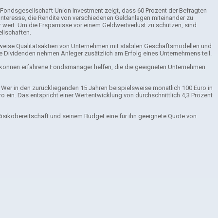
 Fondsgesellschaft Union Investment zeigt, dass 60 Prozent der Befragten
 Interesse, die Rendite von verschiedenen Geldanlagen miteinander zu
er wert. Um die Ersparnisse vor einem Geldwertverlust zu schützen, sind
llschaften.
lsweise Qualitätsaktien von Unternehmen mit stabilen Geschäftsmodellen und
e Dividenden nehmen Anleger zusätzlich am Erfolg eines Unternehmens teil.
ei können erfahrene Fondsmanager helfen, die die geeigneten Unternehmen
n: Wer in den zurückliegenden 15 Jahren beispielsweise monatlich 100 Euro in
o ein. Das entspricht einer Wertentwicklung von durchschnittlich 4,3 Prozent
 Risikobereitschaft und seinem Budget eine für ihn geeignete Quote von