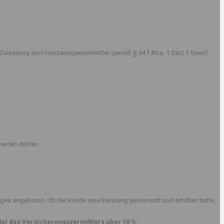
Zulassung als Finanzanlagenvermittler gemäß § 34 f Abs. 1 Satz 1 GewO
erden dürfen.
ges angeboten. Ob der Kunde eine Beratung gewünscht und erhalten hatte,
al des Versicherungsvermittlers über 10 %: