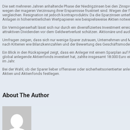
Die seit mehreren Jahren anhaltende Phase der Niedrigzinsen bei den Zinspr
wegen der mageren Verzinsung ihrer Ersparnisse frustriert sind. Wegen der 
vergleichen. Resignation ist jedoch kontraproduktiv. Da die Sparzinsen unter
Anlagen in höherrentierlichen Wertpapieren wie beispielsweise Aktien notwen
Ein Vermögenserhalt lässt sich nur durch ein diversifiziertes Investment e
attraktiven Dividenden vor dem Geldwertverlust schützen. Aktionäre und au
Umfragen zeigen, dass sich nur wenige Sparer zutrauen, Unternehmen und Mä
nach Kriterien wie Bilanzkennzahlen und der Bewertung des Geschäftsmodell
Ein Blick in den Rückspiegel zeigt, dass ein Anleger mit einem Sparplan auf
global anlegende Aktienfonds investiert hat, zahlte insgesamt 18.000 Euro e
im Jahr.
Bei der Wahl, ob der Sparer lieber offensiver oder sicherheitsorientierter 
Aktien und Aktienfonds festlegen.
About The Author