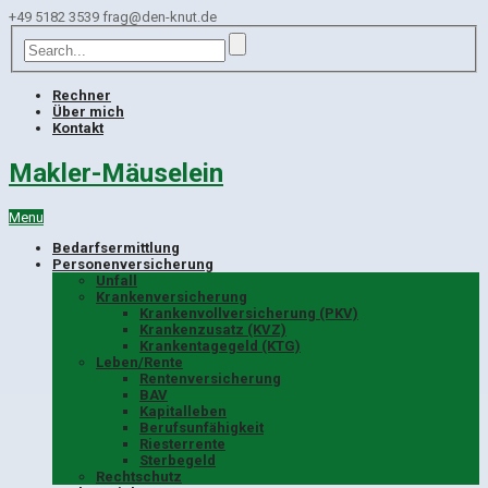
+49 5182 3539
frag@den-knut.de
Rechner
Über mich
Kontakt
Makler-Mäuselein
Menu
Bedarfsermittlung
Personenversicherung
Unfall
Krankenversicherung
Krankenvollversicherung (PKV)
Krankenzusatz (KVZ)
Krankentagegeld (KTG)
Leben/Rente
Rentenversicherung
BAV
Kapitalleben
Berufsunfähigkeit
Riesterrente
Sterbegeld
Rechtschutz