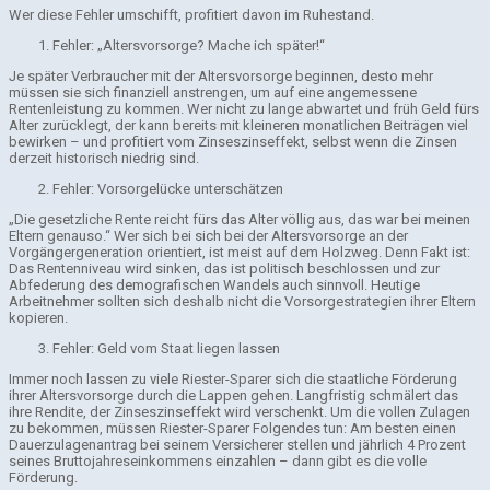
Wer diese Fehler umschifft, profitiert davon im Ruhestand.
Fehler: „Altersvorsorge? Mache ich später!“
Je später Verbraucher mit der Altersvorsorge beginnen, desto mehr
müssen sie sich finanziell anstrengen, um auf eine angemessene
Rentenleistung zu kommen. Wer nicht zu lange abwartet und früh Geld fürs
Alter zurücklegt, der kann bereits mit kleineren monatlichen Beiträgen viel
bewirken – und profitiert vom Zinseszinseffekt, selbst wenn die Zinsen
derzeit historisch niedrig sind.
Fehler: Vorsorgelücke unterschätzen
„Die gesetzliche Rente reicht fürs das Alter völlig aus, das war bei meinen
Eltern genauso.“ Wer sich bei sich bei der Altersvorsorge an der
Vorgängergeneration orientiert, ist meist auf dem Holzweg. Denn Fakt ist:
Das Rentenniveau wird sinken, das ist politisch beschlossen und zur
Abfederung des demografischen Wandels auch sinnvoll. Heutige
Arbeitnehmer sollten sich deshalb nicht die Vorsorgestrategien ihrer Eltern
kopieren.
Fehler: Geld vom Staat liegen lassen
Immer noch lassen zu viele Riester-Sparer sich die staatliche Förderung
ihrer Altersvorsorge durch die Lappen gehen. Langfristig schmälert das
ihre Rendite, der Zinseszinseffekt wird verschenkt. Um die vollen Zulagen
zu bekommen, müssen Riester-Sparer Folgendes tun: Am besten einen
Dauerzulagenantrag bei seinem Versicherer stellen und jährlich 4 Prozent
seines Bruttojahreseinkommens einzahlen – dann gibt es die volle
Förderung.