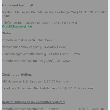
Name und Anschrift:
Makler – Mäuselein, Knut Mäuselein , Feldberger Weg 14 , 31028 Gronau /
Leine
Telefon: 05182 – 35 39, Fax: 03222 – 241 76 09, E-Mail:
Knut@Maeuselein.de
Status:
Immobilienmakler nach § 34 c GewO
Versicherungsmakler nach § 34 d Abs.1 GewO
Finanzanlagenvermittler nach § 34 f Abs.1 Satz 1 GewO
Immobiliendarlehnsvermittler gemäß § 34 i GewO
Zuständige Stellen:
IHK Hannover, Schiffgraben 49, 30175 Hannover
Landkreis Hildesheim, Bischof-Jansen-Str. 31, 31134 Hildesheim
Registernummern im Vermittlerregister:
Immobiliendarlehnsvermittler – Register: D-W-133-MZLI-10