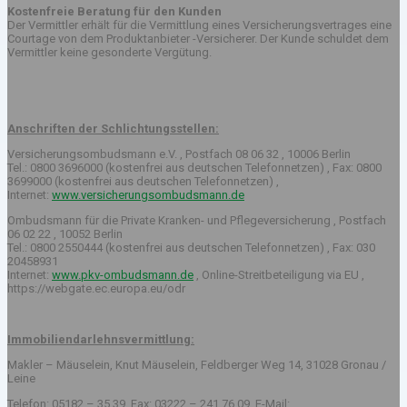
Kostenfreie Beratung für den Kunden
Der Vermittler erhält für die Vermittlung eines Versicherungsvertrages eine
Courtage von dem Produktanbieter -Versicherer. Der Kunde schuldet dem
Vermittler keine gesonderte Vergütung.
Anschriften der Schlichtungsstellen:
Versicherungsombudsmann e.V. , Postfach 08 06 32 , 10006 Berlin
Tel.: 0800 3696000 (kostenfrei aus deutschen Telefonnetzen) , Fax: 0800
3699000 (kostenfrei aus deutschen Telefonnetzen) ,
Internet:
www.versicherungsombudsmann.de
Ombudsmann für die Private Kranken- und Pflegeversicherung , Postfach
06 02 22 , 10052 Berlin
Tel.: 0800 2550444 (kostenfrei aus deutschen Telefonnetzen) , Fax: 030
20458931
Internet:
www.pkv-ombudsmann.de
, Online-Streitbeteiligung via EU ,
https://webgate.ec.europa.eu/odr
Immobiliendarlehnsvermittlung:
Makler – Mäuselein, Knut Mäuselein, Feldberger Weg 14, 31028 Gronau /
Leine
Telefon: 05182 – 35 39, Fax: 03222 – 241 76 09, E-Mail: