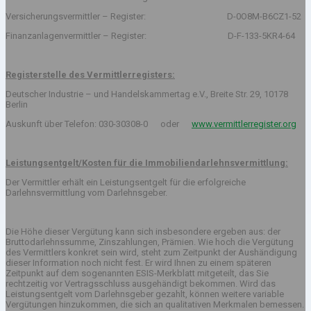
Versicherungsvermittler – Register: D-0O8M-B6CZ1-52
Finanzanlagenvermittler – Register: D-F-133-5KR4-64
Registerstelle des Vermittlerregisters:
Deutscher Industrie – und Handelskammertag e.V., Breite Str. 29, 10178
Berlin
Auskunft über Telefon: 030-30308-0 oder
www.vermittlerregister.org
Leistungsentgelt/Kosten für die Immobiliendarlehnsvermittlung:
Der Vermittler erhält ein Leistungsentgelt für die erfolgreiche
Darlehnsvermittlung vom Darlehnsgeber.
Die Höhe dieser Vergütung kann sich insbesondere ergeben aus: der
Bruttodarlehnssumme, Zinszahlungen, Prämien. Wie hoch die Vergütung
des Vermittlers konkret sein wird, steht zum Zeitpunkt der Aushändigung
dieser Information noch nicht fest. Er wird Ihnen zu einem späteren
Zeitpunkt auf dem sogenannten ESIS-Merkblatt mitgeteilt, das Sie
rechtzeitig vor Vertragsschluss ausgehändigt bekommen. Wird das
Leistungsentgelt vom Darlehnsgeber gezahlt, können weitere variable
Vergütungen hinzukommen, die sich an qualitativen Merkmalen bemessen.