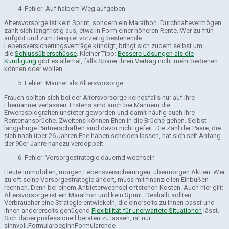
Fehler: Auf halbem Weg aufgeben
Altersvorsorge ist kein Sprint, sondern ein Marathon. Durchhaltevermögen
zahlt sich langfristig aus, etwa in Form einer höheren Rente. Wer zu früh
aufgibt und zum Beispiel vorzeitig bestehende
Lebensversicherungsverträge kündigt, bringt sich zudem selbst um
die
Schlussüberschüsse
. Kleiner Tipp:
Bessere Lösungen als die
Kündigung
gibt es allemal, falls Sparer ihren Vertrag nicht mehr bedienen
können oder wollen.
Fehler: Männer als Altersvorsorge
Frauen sollten sich bei der Altersvorsorge keinesfalls nur auf ihre
Ehemänner verlassen. Erstens sind auch bei Männern die
Erwerbsbiografien unsteter geworden und damit häufig auch ihre
Rentenansprüche. Zweitens können Ehen in die Brüche gehen. Selbst
langjährige Partnerschaften sind davor nicht gefeit. Die Zahl der Paare, die
sich nach über 26 Jahren Ehe haben scheiden lassen, hat sich seit Anfang
der 90er-Jahre nahezu verdoppelt.
Fehler: Vorsorgestrategie dauernd wechseln
Heute Immobilien, morgen Lebensversicherungen, übermorgen Aktien: Wer
zu oft seine Vorsorgestrategie ändert, muss mit finanziellen Einbußen
rechnen. Denn bei einem Anbieterwechsel entstehen Kosten. Auch hier gilt:
Altersvorsorge ist ein Marathon und kein Sprint. Deshalb sollten
Verbraucher eine Strategie entwickeln, die einerseits zu ihnen passt und
ihnen andererseits genügend
Flexibilität für unerwartete Situationen
lässt.
Sich dabei professionell beraten zu lassen, ist nur
sinnvoll.FormularbeginnFormularende