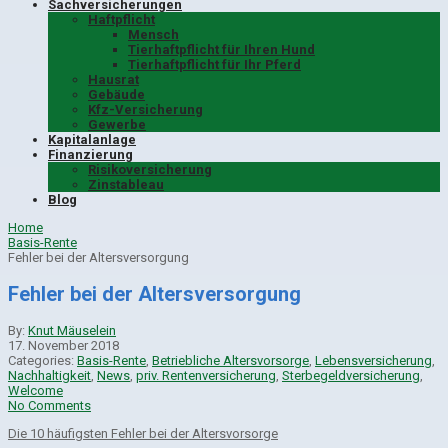
Sachversicherungen
Haftpflicht
Mensch
Tierhaftpflicht für Ihren Hund
Tierhaftpflicht für Ihr Pferd
Hausrat
Gebäude
Kfz-Versicherung
Gewerbe
Kapitalanlage
Finanzierung
Risikoversicherung
Zinstableau
Blog
Home
Basis-Rente
Fehler bei der Altersversorgung
Fehler bei der Altersversorgung
By:
Knut Mäuselein
17. November 2018
Categories:
Basis-Rente
,
Betriebliche Altersvorsorge
,
Lebensversicherung
,
Nachhaltigkeit
,
News
,
priv. Rentenversicherung
,
Sterbegeldversicherung
,
Welcome
No Comments
Die 10 häu­figs­ten Feh­ler bei der Alters­vor­sorge