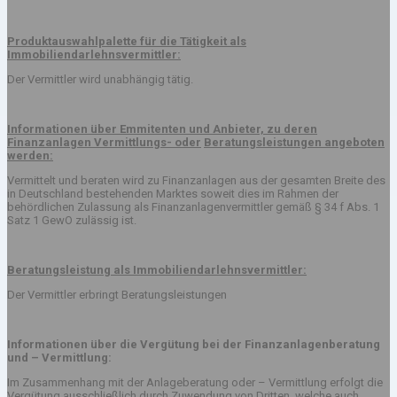
Produktauswahlpalette für die Tätigkeit als
Immobiliendarlehnsvermittler:
Der Vermittler wird unabhängig tätig.
Informationen über Emmitenten und Anbieter, zu deren
Finanzanlagen Vermittlungs- oder
Beratungsleistungen angeboten
werden:
Vermittelt und beraten wird zu Finanzanlagen aus der gesamten Breite des
in Deutschland bestehenden Marktes soweit dies im Rahmen der
behördlichen Zulassung als Finanzanlagenvermittler gemäß § 34 f Abs. 1
Satz 1 GewO zulässig ist.
Beratungsleistung als Immobiliendarlehnsvermittler:
Der Vermittler erbringt Beratungsleistungen
Informationen über die Vergütung bei der Finanzanlagenberatung
und – Vermittlung:
Im Zusammenhang mit der Anlageberatung oder – Vermittlung erfolgt die
Vergütung ausschließlich durch Zuwendung von Dritten, welche auch