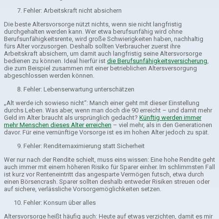
Fehler: Arbeitskraft nicht absichern
Die beste Altersvorsorge nützt nichts, wenn sie nicht langfristig
durchgehalten werden kann. Wer etwa berufsunfähig wird ohne
Berufsunfähigkeitsrente, wird große Schwierigkeiten haben, nachhaltig
fürs Alter vorzusorgen. Deshalb sollten Verbraucher zuerst ihre
Arbeitskraft absichern, um damit auch langfristig seine Altersvorsorge
bedienen zu können. Ideal hierfür ist
die Berufsunfähigkeitsversicherung
,
die zum Beispiel zusammen mit einer betrieblichen Altersversorgung
abgeschlossen werden können.
Fehler: Lebenserwartung unterschätzen
„Alt werde ich sowieso nicht“: Manch einer geht mit dieser Einstellung
durchs Leben. Was aber, wenn man doch die 90 erreicht – und damit mehr
Geld im Alter braucht als ursprünglich gedacht?
Künftig werden immer
mehr Menschen dieses Alter erreichen
– viel mehr, als in den Generationen
davor. Für eine vernünftige Vorsorge ist es im hohen Alter jedoch zu spät.
Fehler: Renditemaximierung statt Sicherheit
Wer nur nach der Rendite schielt, muss eins wissen: Eine hohe Rendite geht
auch immer mit einem höheren Risiko für Sparer einher. Im schlimmsten Fall
ist kurz vor Renteneintritt das angesparte Vermögen futsch, etwa durch
einen Börsencrash. Sparer sollten deshalb entweder Risiken streuen oder
auf sichere, verlässliche Vorsorgemöglichkeiten setzen.
Fehler: Konsum über alles
Altersvorsorge heißt häufig auch: Heute auf etwas verzichten, damit es mir