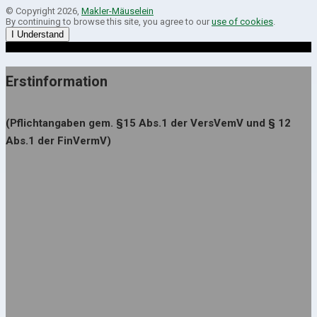
© Copyright 2026,
Makler-Mäuselein
By continuing to browse this site, you agree to our
use of cookies
.
I Understand
Erstinformation
(Pflichtangaben gem. §15 Abs.1 der VersVemV und § 12
Abs.1 der FinVermV)